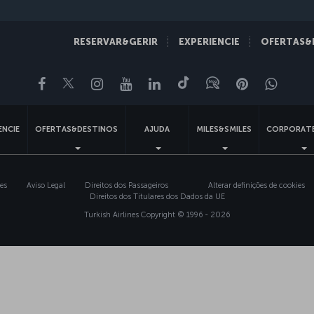
RESERVAR&GERIR
EXPERIENCIE
OFERTAS&
Facebook
Twitter
Instagram
YouTube
LinkedIn
Tiktok
Blogue
Pinterest
What
ENCIE
OFERTAS&DESTINOS
AJUDA
MILES&SMILES
CORPORATE
ies
Aviso Legal
Direitos dos Passageiros
Alterar definições de cookies
Direitos dos Titulares dos Dados da UE
Turkish Airlines Copyright © 1996 - 2026