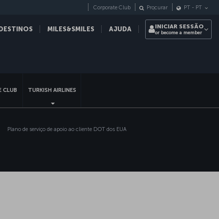
Corporate Club
Procurar
PT
-
PT
INICIAR SESSÃO
DESTINOS
MILES&SMILES
AJUDA
or become a member
sApp
 CLUB
TURKISH AIRLINES
Plano de serviço de apoio ao cliente DOT dos EUA