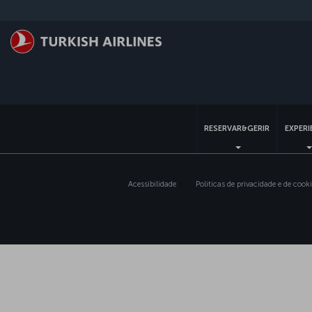
Pular
para
o
conteúdo
principal
RESERVAR&GERIR
EXPERI
Acessibilidade
Politicas de privacidade e de cook