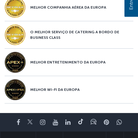
MELHOR COMPANHIA AÉREA DA EUROPA
O MELHOR SERVIÇO DE CATERING A BORDO DE
BUSINESS CLASS
MELHOR ENTRETENIMENTO DA EUROPA
MELHOR WI-FI DA EUROPA
Facebook
Twitter
Instagram
YouTube
LinkedIn
Tiktok
Blogue
Pinterest
What