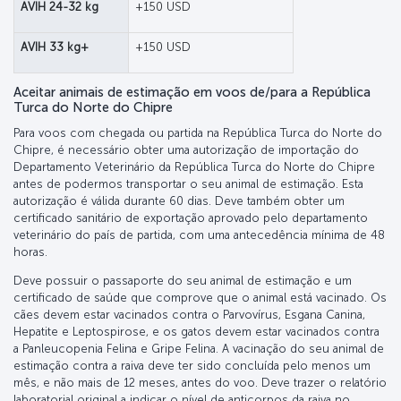
AVIH 24-32 kg
+150 USD
AVIH 33 kg+
+150 USD
Aceitar animais de estimação em voos de/para a República
Turca do Norte do Chipre
Para voos com chegada ou partida na República Turca do Norte do
Chipre, é necessário obter uma autorização de importação do
Departamento Veterinário da República Turca do Norte do Chipre
antes de podermos transportar o seu animal de estimação. Esta
autorização é válida durante 60 dias. Deve também obter um
certificado sanitário de exportação aprovado pelo departamento
veterinário do país de partida, com uma antecedência mínima de 48
horas.
Deve possuir o passaporte do seu animal de estimação e um
certificado de saúde que comprove que o animal está vacinado. Os
cães devem estar vacinados contra o Parvovírus, Esgana Canina,
Hepatite e Leptospirose, e os gatos devem estar vacinados contra
a Panleucopenia Felina e Gripe Felina. A vacinação do seu animal de
estimação contra a raiva deve ter sido concluída pelo menos um
mês, e não mais de 12 meses, antes do voo. Deve trazer o relatório
laboratorial original a indicar o nível de anticorpos da raiva no