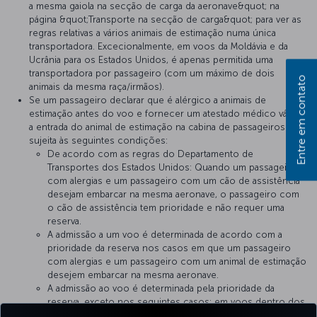
a mesma gaiola na secção de carga da aeronave&quot; na
página &quot;Transporte na secção de carga&quot; para ver as
regras relativas a vários animais de estimação numa única
transportadora. Excecionalmente, em voos da Moldávia e da
Ucrânia para os Estados Unidos, é apenas permitida uma
transportadora por passageiro (com um máximo de dois
Entre em contato
animais da mesma raça/irmãos).
Se um passageiro declarar que é alérgico a animais de
estimação antes do voo e fornecer um atestado médico válido,
a entrada do animal de estimação na cabina de passageiros está
sujeita às seguintes condições:
De acordo com as regras do Departamento de
Transportes dos Estados Unidos: Quando um passageiro
com alergias e um passageiro com um cão de assistência
desejam embarcar na mesma aeronave, o passageiro com
o cão de assistência tem prioridade e não requer uma
reserva.
A admissão a um voo é determinada de acordo com a
prioridade da reserva nos casos em que um passageiro
com alergias e um passageiro com um animal de estimação
desejem embarcar na mesma aeronave.
A admissão ao voo é determinada pela prioridade da
reserva, exceto nos seguintes casos: em voos dentro dos
Estados Unidos e quando os passageiros que viajam com