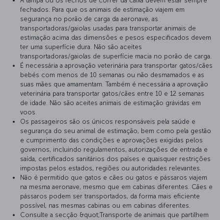
A tampa ou os fechos de correr da caixa devem estar sempre
fechados. Para que os animais de estimação viajem em
segurança no porão de carga da aeronave, as
transportadoras/gaiolas usadas para transportar animais de
estimação acima das dimensões e pesos especificados devem
ter uma superfície dura. Não são aceites
transportadoras/gaiolas de superfície macia no porão de carga.
É necessária a aprovação veterinária para transportar gatos/cães
bebés com menos de 10 semanas ou não desmamados e as
suas mães que amamentam. Também é necessária a aprovação
veterinária para transportar gatos/cães entre 10 e 12 semanas
de idade. Não são aceites animais de estimação grávidas em
voos.
Os passageiros são os únicos responsáveis pela saúde e
segurança do seu animal de estimação, bem como pela gestão
e cumprimento das condições e aprovações exigidas pelos
governos, incluindo regulamentos, autorizações de entrada e
saída, certificados sanitários dos países e quaisquer restrições
impostas pelos estados, regiões ou autoridades relevantes.
Não é permitido que gatos e cães ou gatos e pássaros viajem
na mesma aeronave, mesmo que em cabinas diferentes. Cães e
pássaros podem ser transportados, da forma mais eficiente
possível, nas mesmas cabinas ou em cabinas diferentes.
Consulte a secção &quot;Transporte de animais que partilhem