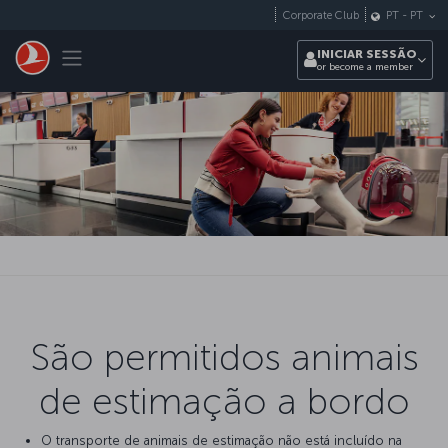
Pular para o conteúdo principal
Corporate Club
PT
-
PT
Toggle navigation
INICIAR SESSÃO
or become a member
São permitidos animais
de estimação a bordo
O transporte de animais de estimação não está incluído na