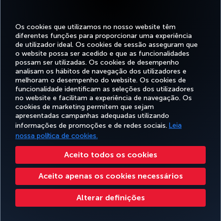
Acessibilidade
Politicas de privacidade e de cookies
Aviso Legal
Direitos dos Passageiros
Alterar definições de cookies
Plano de serviço de apoio ao cliente DOT dos EUA
Os cookies que utilizamos no nosso website têm
Direitos dos Titulares dos Dados da UE
diferentes funções para proporcionar uma experiência
de utilizador ideal. Os cookies de sessão asseguram que
Turkish Airlines Copyright © 1996 - 2026
o website possa ser acedido e que as funcionalidades
possam ser utilizadas. Os cookies de desempenho
analisam os hábitos de navegação dos utilizadores e
melhoram o desempenho do website. Os cookies de
funcionalidade identificam as seleções dos utilizadores
no website e facilitam a experiência de navegação. Os
cookies de marketing permitem que sejam
apresentadas campanhas adequadas utilizando
informações de promoções e de redes sociais.
Leia
nossa política de cookies.
Aceito todos os cookies
Aceito apenas os cookies necessários
Alterar definições