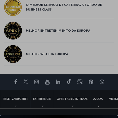
O MELHOR SERVIÇO DE CATERING A BORDO DE
BUSINESS CLASS
MELHOR ENTRETENIMENTO DA EUROPA
MELHOR WI-FI DA EUROPA
Facebook
Twitter
Instagram
YouTube
LinkedIn
Tiktok
Blogue
Pinterest
What
RESERVAR&GERIR
EXPERIENCIE
OFERTAS&DESTINOS
AJUDA
MILES