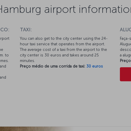
Hamburg airport informatio
ICO:
TAXI:
ALU
irport
You can also get to the city center using the 24-
Faça-s
hour taxi service that operates from the airport.
Alugu
he
The average cost of a taxi from the airport to the
desco
m. to
city center is 30 euros and takes around 25
a alu
times.
minutes.
Preço
 and
Preço médio de uma corrida de taxi:
30 euros
 and