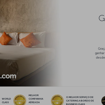
G
Graç
ganhar
desde 
MELHOR
O MELHOR SERVIÇO DE
WORLD
COMPANHIA
CATERING A BORDO DE
CLASS
AÉREA DA
BUSINESS CLASS