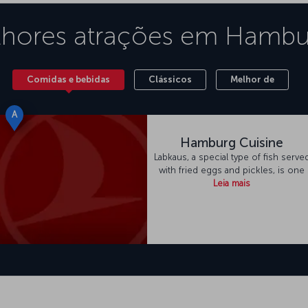
hores atrações em
Hambu
Comidas e bebidas
Clássicos
Melhor de
A
Hamburg Cuisine
Labkaus, a special type of fish serve
with fried eggs and pickles, is one
Leia mais