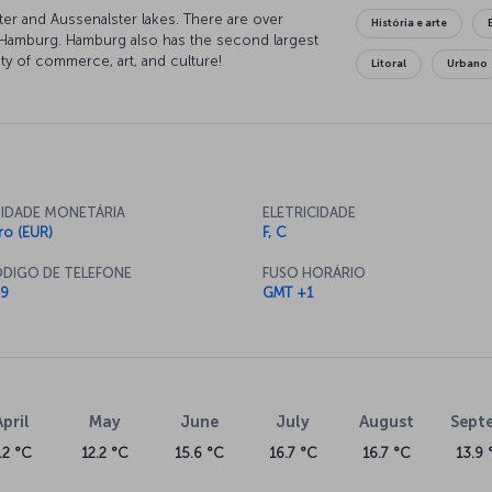
ster and Aussenalster lakes. There are over
História e arte
 Hamburg. Hamburg also has the second largest
y of commerce, art, and culture!
Litoral
Urbano
IDADE MONETÁRIA
ELETRICIDADE
ro (EUR)
F, C
DIGO DE TELEFONE
FUSO HORÁRIO
9
GMT +1
April
May
June
July
August
Sept
.2 °C
12.2 °C
15.6 °C
16.7 °C
16.7 °C
13.9 