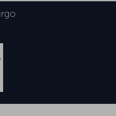
rgo
d