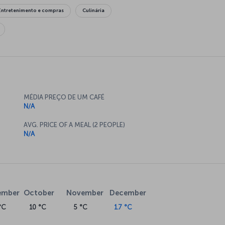
Entretenimento e compras
Culinária
MÉDIA PREÇO DE UM CAFÉ
N/A
AVG. PRICE OF A MEAL (2 PEOPLE)
N/A
ember
October
November
December
°C
10 °C
5 °C
1.7 °C