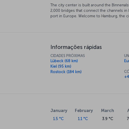
The city center is built around the Binnenal
2,000 bridges that connect the channels in
port in Europe. Welcome to Hamburg, the cit
Informações rápidas
CIDADES PRÓXIMAS
UN
Lübeck (68 km)
Eu
Kiel (95 km)
CÓ
Rostock (184 km)
+4
January
February
March
1.5 °C
1.1 °C
3.9 °C
7