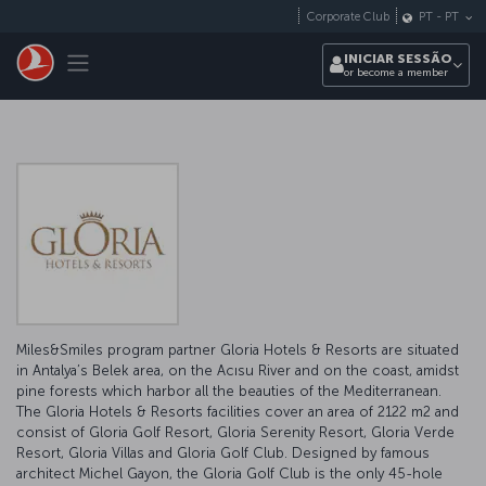
Pular para o conteúdo principal
Corporate Club
PT
-
PT
Toggle navigation
INICIAR SESSÃO
or become a member
Miles&Smiles program partner Gloria Hotels & Resorts are situated
in Antalya’s Belek area, on the Acısu River and on the coast, amidst
pine forests which harbor all the beauties of the Mediterranean.
The Gloria Hotels & Resorts facilities cover an area of 2122 m2 and
consist of Gloria Golf Resort, Gloria Serenity Resort, Gloria Verde
Resort, Gloria Villas and Gloria Golf Club. Designed by famous
architect Michel Gayon, the Gloria Golf Club is the only 45-hole