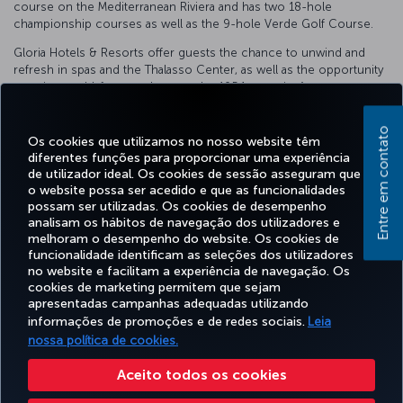
course on the Mediterranean Riviera and has two 18-hole
championship courses as well as the 9-hole Verde Golf Course.
Gloria Hotels & Resorts offer guests the chance to unwind and
refresh in spas and the Thalasso Center, as well as the opportunity
to enjoy world-famous shows at the 1054-capacity Arena
Amphitheatre. The Gogi Kids Club has special play and
entertainment areas to suit different age groups.
Entre em contato
Os cookies que utilizamos no nosso website têm
For more detailed information please visit the
Glora Hotels
website.
diferentes funções para proporcionar uma experiência
de utilizador ideal. Os cookies de sessão asseguram que
o website possa ser acedido e que as funcionalidades
possam ser utilizadas. Os cookies de desempenho
analisam os hábitos de navegação dos utilizadores e
Facebook
Twitter
Instagram
YouTube
LinkedIn
Tiktok
Blogue
Pinterest
What
melhoram o desempenho do website. Os cookies de
funcionalidade identificam as seleções dos utilizadores
no website e facilitam a experiência de navegação. Os
cookies de marketing permitem que sejam
RESERVAR&GERIR
EXPERIENCIE
OFERTAS&DESTINOS
AJUDA
MILES
apresentadas campanhas adequadas utilizando
informações de promoções e de redes sociais.
Leia
nossa política de cookies.
Acessibilidade
Politicas de privacidade e de cookies
Aviso Legal
Direitos dos Passageiros
Aceito todos os cookies
Alterar definições de cookies
Plano de serviço de apoio ao cliente DOT dos EUA