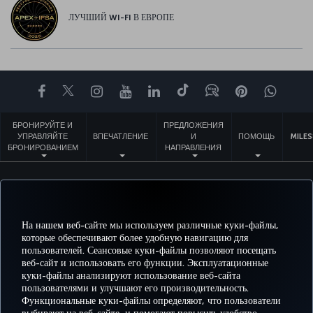
ЛУЧШИЙ WI-FI В ЕВРОПЕ
Facebook
Twitter
Instagram
YouTube
LinkedIn
TikTok
Блог
Pinterest
What
БРОНИРУЙТЕ И
ПРЕДЛОЖЕНИЯ
УПРАВЛЯЙТЕ
ВПЕЧАТЛЕНИЕ
И
ПОМОЩЬ
MILES
БРОНИРОВАНИЕМ
НАПРАВЛЕНИЯ
Перейти
Политика конфиденциальности и куки-файлы
Правовое уведомление
Права пассажира
Изменить настройки куки-файлов
План обслуживания клиента Министерства транспорта США
На нашем веб-сайте мы используем различные куки-файлы,
Права субъектов данных в ЕС
которые обеспечивают более удобную навигацию для
пользователей. Сеансовые куки-файлы позволяют посещать
© Turkish Airlines, 1996 – 2026 гг.
веб-сайт и использовать его функции. Эксплуатационные
куки-файлы анализируют использование веб-сайта
пользователями и улучшают его производительность.
Функциональные куки-файлы определяют, что пользователи