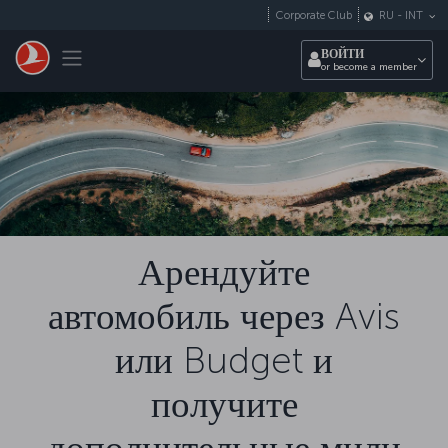
Перейти к основному контенту
Corporate Club
RU
-
INT
Toggle navigation
ВОЙТИ
or become a member
Арендуйте
автомобиль через Avis
или Budget и
получите