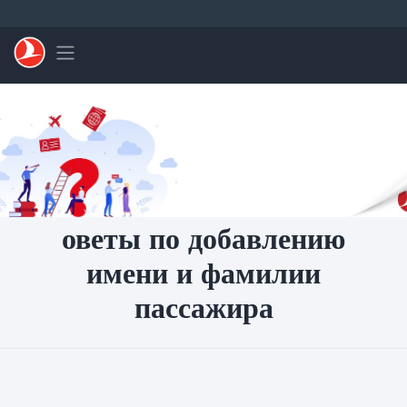
Перейти к основному контенту
Toggle navigation
оветы по добавлению
имени и фамилии
пассажира