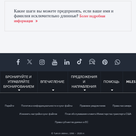
Какие шаги вы можете предпринять, если ваше имя и
фамилия исключительно длинные?
Более подробная
информация
Facebook
Twitter
Instagram
YouTube
LinkedIn
TikTok
Блог
Pinterest
What
БРОНИРУЙТЕ И
ПРЕДЛОЖЕНИЯ
УПРАВЛЯЙТЕ
ВПЕЧАТЛЕНИЕ
И
ПОМОЩЬ
MILES
БРОНИРОВАНИЕМ
НАПРАВЛЕНИЯ
Перейти
Политика конфиденциальности и куки-файлы
Правовое уведомление
Права пассажира
Изменить настройки куки-файлов
План обслуживания клиента Министерства транспорта США
Права субъектов данных в ЕС
© Turkish Airlines, 1996 – 2026 гг.