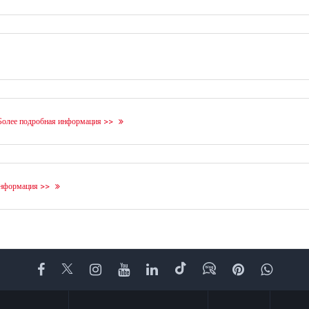
Более подробная информация >>
информация >>
Facebook
Twitter
Instagram
YouTube
LinkedIn
TikTok
Блог
Pinterest
What