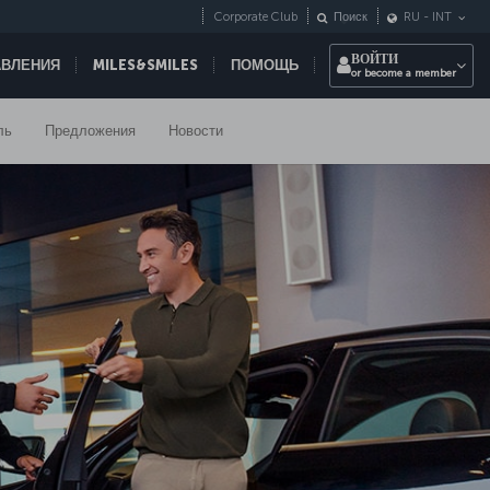
Corporate Club
Поиск
RU
-
INT
ВОЙТИ
АВЛЕНИЯ
MILES&SMILES
ПОМОЩЬ
or become a member
ль
Предложения
Новости