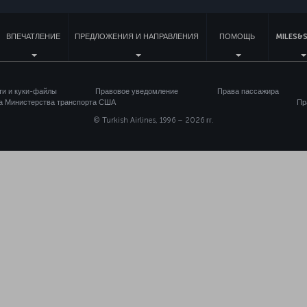
ВПЕЧАТЛЕНИЕ
ПРЕДЛОЖЕНИЯ И НАПРАВЛЕНИЯ
ПОМОЩЬ
MILES&S
ти и куки-файлы
Правовое уведомление
Права пассажира
а Министерства транспорта США
Пр
© Turkish Airlines, 1996 – 2026 гг.