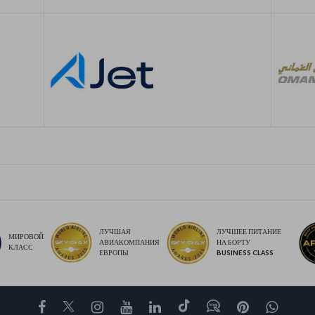
ЛУЧШАЯ
ЛУЧШЕЕ ПИТАНИЕ
МИРОВОЙ
АВИАКОМПАНИЯ
НА БОРТУ
КЛАСС
ЕВРОПЫ
BUSINESS CLASS
Facebook
Twitter
Instagram
YouTube
LinkedIn
TikTok
Блог
Pinterest
What