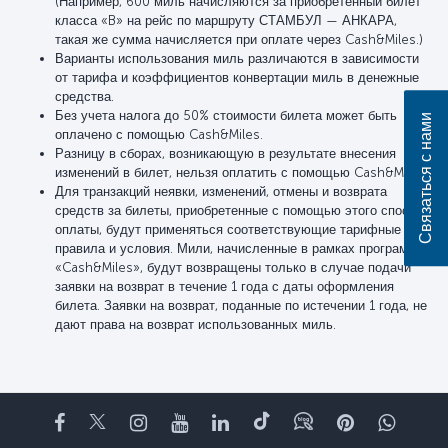
(Например, 600 миль начисляются за приобретенный билет
класса «B» на рейс по маршруту СТАМБУЛ — АНКАРА,
такая же сумма начисляется при оплате через Cash&Miles.)
Варианты использования миль различаются в зависимости
от тарифа и коэффициентов конвертации миль в денежные
средства.
Без учета налога до 50% стоимости билета может быть
Связаться с нами
оплачено с помощью Cash&Miles.
Разницу в сборах, возникающую в результате внесения
изменений в билет, нельзя оплатить с помощью Cash&Miles.
Для транзакций неявки, изменений, отмены и возврата
средств за билеты, приобретенные с помощью этого способа
оплаты, будут применяться соответствующие тарифные
правила и условия. Мили, начисленные в рамках программы
«Cash&Miles», будут возвращены только в случае подачи
заявки на возврат в течение 1 года с даты оформления
билета. Заявки на возврат, поданные по истечении 1 года, не
дают права на возврат использованных миль.
Facebook
Twitter
Instagram
YouTube
LinkedIn
TikTok
Блог
Pinterest
What