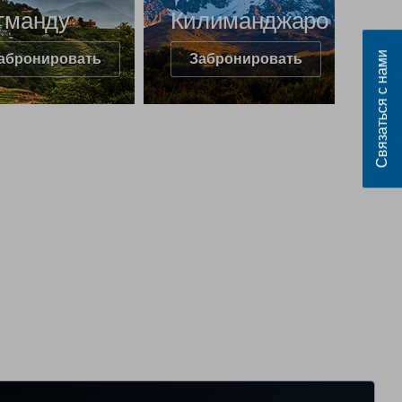
тманду
Килиманджаро
Связаться с нами
абронировать
Забронировать