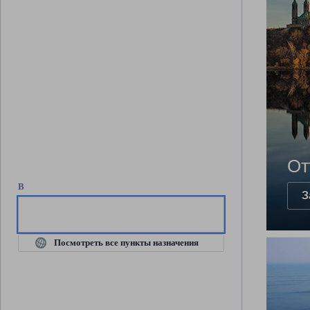
От
В
З
В
Посмотреть все пункты назначения