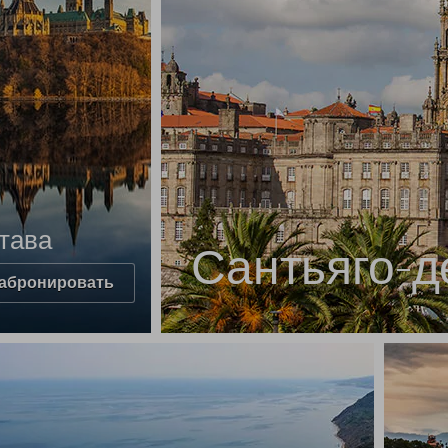
тава
Сантьяго-д
абронировать