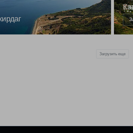
Ка
кирдаг
З
Загрузить еще