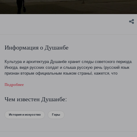
Информация о Душанбе
Культура и архитектура Душанбе хранит следы советского периода.
Иногда, видя русских солдат и слыша русскую речь (русский язык
признан вторым официальным языком страны), кажется, что
находишься в России. Душанбе — современный город с широкими
Подробнее
проспектами и интересными культурными
достопримечательностями, которые стоит увидеть. Интересный
факт: в переводе с таджикского Душанбе означает "Понедельник".
Чем известен Душанбе:
История и искусство
Горы