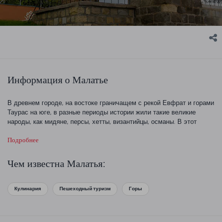
Информация о Малатье
В древнем городе, на востоке граничащем с рекой Евфрат и горами
Таурас на юге, в разные периоды истории жили такие великие
народы, как мидяне, персы, хетты, византийцы, османы. В этот
город туристов привлекает прекрасная природа и изысканная кухня.
Подробнее
Чем известна Малатья:
Кулинария
Пешеходный туризм
Горы