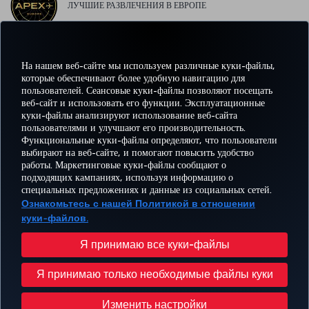
ЛУЧШИЕ РАЗВЛЕЧЕНИЯ В ЕВРОПЕ
На нашем веб-сайте мы используем различные куки-файлы,
ЛУЧШИЙ WI-FI В ЕВРОПЕ
которые обеспечивают более удобную навигацию для
пользователей. Сеансовые куки-файлы позволяют посещать
веб-сайт и использовать его функции. Эксплуатационные
куки-файлы анализируют использование веб-сайта
пользователями и улучшают его производительность.
Facebook
Twitter
Instagram
YouTube
LinkedIn
TikTok
Блог
Pinterest
What
Функциональные куки-файлы определяют, что пользователи
выбирают на веб-сайте, и помогают повысить удобство
работы. Маркетинговые куки-файлы сообщают о
БРОНИРУЙТЕ И
ПРЕДЛОЖЕНИЯ
подходящих кампаниях, используя информацию о
УПРАВЛЯЙТЕ
ВПЕЧАТЛЕНИЕ
И
ПОМОЩЬ
MILES
специальных предложениях и данные из социальных сетей.
БРОНИРОВАНИЕМ
НАПРАВЛЕНИЯ
Ознакомьтесь с нашей Политикой в отношении
куки-файлов.
Перейти
Политика конфиденциальности и куки-файлы
Правовое уведомление
Права пассажира
Я принимаю все куки-файлы
Изменить настройки куки-файлов
План обслуживания клиента Министерства транспорта США
Я принимаю только необходимые файлы куки
Права субъектов данных в ЕС
© Turkish Airlines, 1996 – 2026 гг.
Изменить настройки