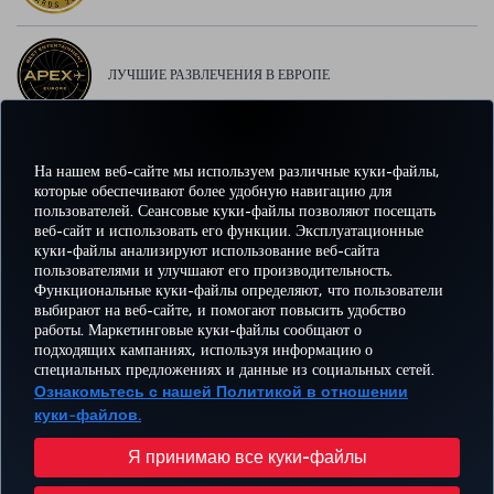
ЛУЧШИЕ РАЗВЛЕЧЕНИЯ В ЕВРОПЕ
На нашем веб-сайте мы используем различные куки-файлы,
ЛУЧШИЙ WI-FI В ЕВРОПЕ
которые обеспечивают более удобную навигацию для
пользователей. Сеансовые куки-файлы позволяют посещать
веб-сайт и использовать его функции. Эксплуатационные
куки-файлы анализируют использование веб-сайта
пользователями и улучшают его производительность.
Facebook
Twitter
Instagram
YouTube
LinkedIn
TikTok
Блог
Pinterest
What
Функциональные куки-файлы определяют, что пользователи
выбирают на веб-сайте, и помогают повысить удобство
работы. Маркетинговые куки-файлы сообщают о
БРОНИРУЙТЕ И
ПРЕДЛОЖЕНИЯ
подходящих кампаниях, используя информацию о
УПРАВЛЯЙТЕ
ВПЕЧАТЛЕНИЕ
И
ПОМОЩЬ
MILES
специальных предложениях и данные из социальных сетей.
БРОНИРОВАНИЕМ
НАПРАВЛЕНИЯ
Ознакомьтесь с нашей Политикой в отношении
куки-файлов.
Перейти
Политика конфиденциальности и куки-файлы
Правовое уведомление
Права пассажира
Я принимаю все куки-файлы
Изменить настройки куки-файлов
План обслуживания клиента Министерства транспорта США