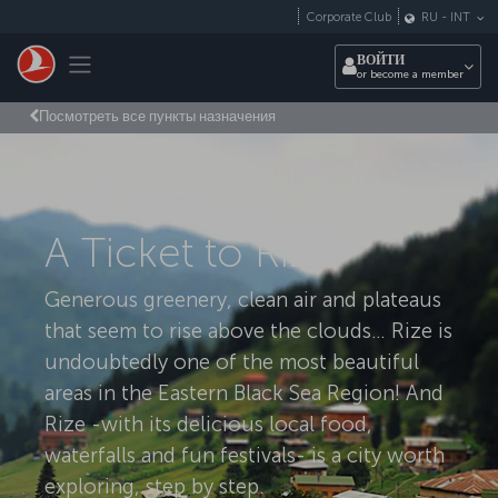
Перейти к основному контенту
Corporate Club
RU
-
INT
Toggle navigation
ВОЙТИ
or become a member
Посмотреть все пункты назначения
WIDEN YOUR WORLD
A Ticket to Rize
Generous greenery, clean air and plateaus
that seem to rise above the clouds… Rize is
undoubtedly one of the most beautiful
areas in the Eastern Black Sea Region! And
Rize -with its delicious local food,
waterfalls and fun festivals- is a city worth
exploring, step by step.