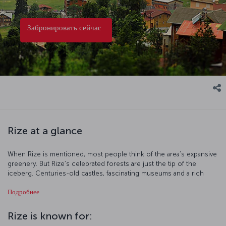
Забронировать сейчас
Rize at a glance
When Rize is mentioned, most people think of the area’s expansive
greenery. But Rize’s celebrated forests are just the tip of the
iceberg. Centuries-old castles, fascinating museums and a rich
culture are part of the Rize story, as well as cool plateaus, wild
Подробнее
streams and waterfalls. The Kaçkar Mountains National Park, Zilkale,
Fırtına River, Ayder Plateau and Palovit Waterfall are just a few of
Rize’s natural beauties.
Rize is known for: