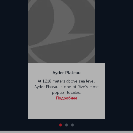
Ayder Plateau
At 1.218 meters above sea level,
Ayder Plateau is one of Rize’s most
popular locales.
Подробнее