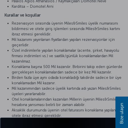
Palaios Agios Athanasios / Kaymakçalan Domotel Neve
Karditsa – Domotel Arni
Kurallar ve koşullar
Rezervasyon sırasında üyenin Miles&Smiles üyelik numarasını
bildirmesi ve otele giriş işlemleri sırasında Miles&Smiles kartını
ibraz etmesi gereklidir.
Mil kazanımı yayınlanan fiyatlardan yapılan rezervasyonlar için
geçerlidir.
Özel indirimlerle yapılan konaklamalar (acente, şirket, havayolu
firması indirimleri vs.) ve saatlik/günlük konaklamalardan Mil
kazanılmaz.
Konaklama başına 500 Mil kazanılır. Birbirini takip eden günlerde
gerçekleşen konaklamalardan sadece bir kez Mil kazanılır.
Birden fazla üye aynı odada konakladığı takdirde sadece bir üye
konaklamadan Mil kazanır.
Mil kazanımından sadece üyelik kartında adı yazan Miles&Smiles
üyeleri yararlanabilir.
Otel konaklamalarından kazanılan Millerin üyenin Miles&Smiles
hesabına yansıması belirli bir zaman alabilir.
Bize ulaşın
Aksaklık durumunda üyenin otel faturasını konaklama yapılan
otele ibraz etmesi gereklidir.
Detaylı bilgi için lütfen
Domotel Hotels & Resorts
internet sitesini