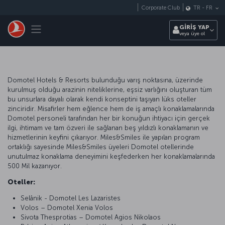
Skip to main content
Corporate Club
TR
-
FR
Toggle navigation
GİRİŞ YAP
veya üye ol
Domotel Hotels & Resorts bulunduğu varış noktasına, üzerinde
kurulmuş olduğu arazinin niteliklerine, eşsiz varlığını oluşturan tüm
bu unsurlara dayalı olarak kendi konseptini taşıyan lüks oteller
zinciridir. Misafirler hem eğlence hem de iş amaçlı konaklamalarında
Domotel personeli tarafından her bir konuğun ihtiyacı için gerçek
ilgi, ihtimam ve tam özveri ile sağlanan beş yıldızlı konaklamanın ve
hizmetlerinin keyfini çıkarıyor. Miles&Smiles ile yapılan program
ortaklığı sayesinde Miles&Smiles üyeleri Domotel otellerinde
unutulmaz konaklama deneyimini keşfederken her konaklamalarında
500 Mil kazanıyor.
Oteller:
Selânik - Domotel Les Lazaristes
Volos – Domotel Xenia Volos
Sivota Thesprotias – Domotel Agios Nikolaos