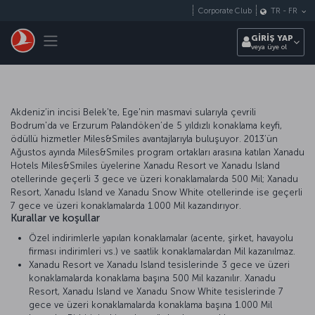
Skip to main content
Corporate Club
TR
-
FR
Toggle navigation
GİRİŞ YAP
veya üye ol
Akdeniz’in incisi Belek'te, Ege'nin masmavi sularıyla çevrili
Bodrum'da ve Erzurum Palandöken’de 5 yıldızlı konaklama keyfi,
ödüllü hizmetler Miles&Smiles avantajlarıyla buluşuyor. 2013’ün
Ağustos ayında Miles&Smiles program ortakları arasına katılan Xanadu
Hotels Miles&Smiles üyelerine Xanadu Resort ve Xanadu Island
otellerinde geçerli 3 gece ve üzeri konaklamalarda 500 Mil; Xanadu
Resort, Xanadu Island ve Xanadu Snow White otellerinde ise geçerli
7 gece ve üzeri konaklamalarda 1.000 Mil kazandırıyor.
Kurallar ve koşullar
Özel indirimlerle yapılan konaklamalar (acente, şirket, havayolu
firması indirimleri vs.) ve saatlik konaklamalardan Mil kazanılmaz.
Xanadu Resort ve Xanadu Island tesislerinde 3 gece ve üzeri
konaklamalarda konaklama başına 500 Mil kazanılır. Xanadu
Resort, Xanadu Island ve Xanadu Snow White tesislerinde 7
gece ve üzeri konaklamalarda konaklama başına 1.000 Mil