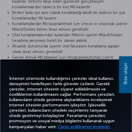
kazanılır. Birbirini takip eden günlerde gerçekleşen
konaklamalardan sadece bir kez Mil kazanılır.
Birden fazla üye aynı odada konakladığı takdirde sadece bir üye
konaklamadan Mil kazanır.
Konaklamalardan Mil kazanabilmek için check-in sırasında üyenin
Miles&Smiles kartını ibraz etmesi gereklidir.
Otel konaklamalarından kazanılan Millerin üyenin Miles&Smiles
hesabına yansıması belirli bir zaman alabilir.
Aksaklık durumunda üyenin otel faturasını konaklama yapılan
otele ibraz etmesi gereklidir.
Geriye dönük Mil talepleri için info@xanaduhotels.com.tr
adresine e-posta gönderilebilir.
Bize ulaşın
Detaylı bilgi için lütfen
Xanadu Hotels
internet sitesini ziyaret edin.
İnternet sitemizde kullandığımız çerezler ideal kullanıcı
deneyimini hedefleyen farklı görevler üstlenir. Gerekli
çerezler, internet sitesinin ziyaret edilebilmesini ve
özelliklerinin kullanılmasını sağlar. Performans çerezleri,
kullanıcıların sitede gezinme alışkanlıklarını inceleyerek
Twitter
Facebook
Instagram
Youtube
LinkedIn
Tiktok
Blog
Pinterest
What
internet sitesinin performansını iyileştirir. İşlevsellik
çerezleri, kullanıcıların sitedeki seçimlerini tanıyarak
sitede gezinmeyi kolaylaştırır. Pazarlama çerezleri,
BİLET
FIRSATLAR
TURKISH
POPÜLER
promosyon ve sosyal medya bilgilerini kullanarak uygun
AL VE
DENEYİM
VE UÇUŞ
YARDIM
AIRLINES
M
UÇUŞLAR
YÖNET
NOKTALARI
HOLIDAYS
kampanyaları haber verir.
Çerez politikamızı inceleyin.