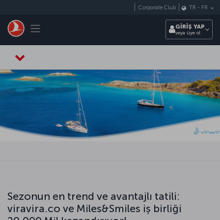
Skip to main content
Corporate Club
TR
-
FR
Toggle navigation
GİRİŞ YAP
veya üye ol
Sezonun en trend ve avantajlı tatili:
viravira.co ve Miles&Smiles iş birliği