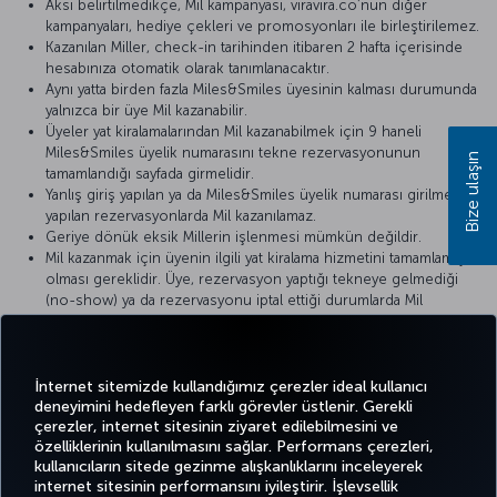
Aksi belirtilmedikçe, Mil kampanyası, viravira.co’nun diğer
kampanyaları, hediye çekleri ve promosyonları ile birleştirilemez.
Kazanılan Miller, check-in tarihinden itibaren 2 hafta içerisinde
hesabınıza otomatik olarak tanımlanacaktır.
Aynı yatta birden fazla Miles&Smiles üyesinin kalması durumunda
yalnızca bir üye Mil kazanabilir.
Üyeler yat kiralamalarından Mil kazanabilmek için 9 haneli
Miles&Smiles üyelik numarasını tekne rezervasyonunun
Bize ulaşın
tamamlandığı sayfada girmelidir.
Yanlış giriş yapılan ya da Miles&Smiles üyelik numarası girilmeden
yapılan rezervasyonlarda Mil kazanılamaz.
Geriye dönük eksik Millerin işlenmesi mümkün değildir.
Mil kazanmak için üyenin ilgili yat kiralama hizmetini tamamlamış
olması gereklidir. Üye, rezervasyon yaptığı tekneye gelmediği
(no-show) ya da rezervasyonu iptal ettiği durumlarda Mil
kazanamaz.
Bu promosyon, viravira.co
Kullanım Şartları
ile
İptal Politikası
’na
tabiidir.
İnternet sitemizde kullandığımız çerezler ideal kullanıcı
deneyimini hedefleyen farklı görevler üstlenir. Gerekli
çerezler, internet sitesinin ziyaret edilebilmesini ve
özelliklerinin kullanılmasını sağlar. Performans çerezleri,
kullanıcıların sitede gezinme alışkanlıklarını inceleyerek
Twitter
Facebook
Instagram
Youtube
LinkedIn
Tiktok
Blog
Pinterest
What
internet sitesinin performansını iyileştirir. İşlevsellik