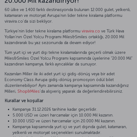
20.000 Mil kazandırıyor!
60 ülke ve 1.400 farklı destinasyonda bulunan 12.000 gulet, yelkenli,
katamaran ve motoryat Avrupa’nın lider tekne kiralama platformu
viravira.co’da sizi bekliyor.
Türkiye’nin lider tekne kiralama platformu
viravira.co
ve Türk Hava
Yolları’nın Özel Yolcu Programı Miles&Smiles ortaklığı, 20.000 Mil
kazandırarak bu yaz sezonunda da devam ediyor!
Tüm yurt içi ve yurt dışı tekne kiralamalarında geçerli olmak üzere
Miles&Smiles Özel Yolcu Programı kapsamında üyelerine “20.000 Mil”
kazandıran kampanya, farklı ayrıcalıklar da sunuyor.
Kazanılan Miller ile iki adet yurt içi gidiş-dönüş veya bir adet
Economy Class Avrupa gidiş-dönüş promosyon ödül bilet
düzenlenebiliyor! Aynı zamanda kampanya kapsamında kazandığınız
Milleri,
Shop&Miles
’da alışveriş yaparak da değerlendirebilirsiniz.
Kurallar ve koşullar
Kampanya 31.12.2026 tarihine kadar geçerlidir.
5.000 USD ve üzeri harcamalar için 10.000 Mil kazanın.
10.000 USD ve üzeri harcamalar için 20.000 Mil kazanın.
Kampanya kapsamında yurt içi ve yurt dışında gulet, katamaran,
yelkenli ve motoryat seçenekleri sunulmaktadır.