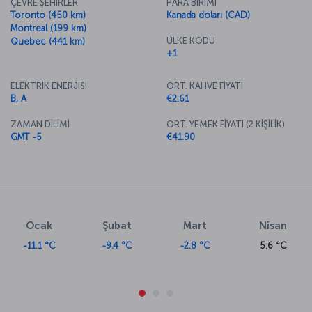
ÇEVRE ŞEHİRLER
PARA BİRİMİ
Toronto (450 km)
Kanada doları (CAD)
Montreal (199 km)
ÜLKE KODU
Quebec (441 km)
+1
ELEKTRİK ENERJİSİ
ORT. KAHVE FİYATI
B, A
€2.61
ZAMAN DİLİMİ
ORT. YEMEK FİYATI (2 KİŞİLİK)
GMT -5
€41.90
Ocak
Şubat
Mart
Nisan
-11.1 °C
-9.4 °C
-2.8 °C
5.6 °C