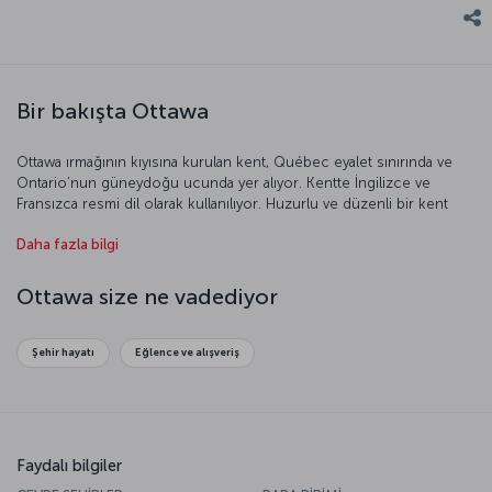
Bir bakışta Ottawa
Ottawa ırmağının kıyısına kurulan kent, Québec eyalet sınırında ve
Ontario’nun güneydoğu ucunda yer alıyor. Kentte İngilizce ve
Fransızca resmi dil olarak kullanılıyor. Huzurlu ve düzenli bir kent
olan Ottawa, dünyada yaşam kalitesinin en yüksek olduğu kentler
Daha fazla bilgi
arasında üst sıralarda.
Ottawa size ne vadediyor
Şehir hayatı
Eğlence ve alışveriş
Faydalı bilgiler