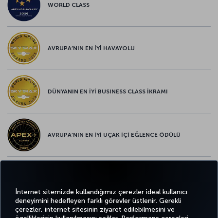
WORLD CLASS
AVRUPA’NIN EN İYİ HAVAYOLU
DÜNYANIN EN İYİ BUSINESS CLASS İKRAMI
AVRUPA’NIN EN İYİ UÇAK İÇİ EĞLENCE ÖDÜLÜ
AVRUPA’NIN EN İYİ YİYECEK ve İÇECEK ÖDÜLÜ
İnternet sitemizde kullandığımız çerezler ideal kullanıcı
deneyimini hedefleyen farklı görevler üstlenir. Gerekli
çerezler, internet sitesinin ziyaret edilebilmesini ve