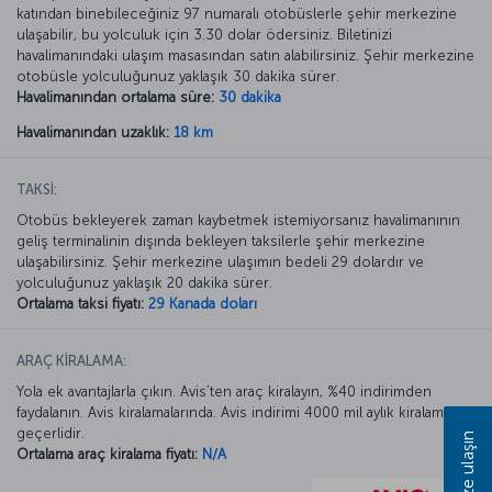
katından binebileceğiniz 97 numaralı otobüslerle şehir merkezine
ulaşabilir, bu yolculuk için 3.30 dolar ödersiniz. Biletinizi
havalimanındaki ulaşım masasından satın alabilirsiniz. Şehir merkezine
otobüsle yolculuğunuz yaklaşık 30 dakika sürer.
Havalimanından ortalama süre:
30 dakika
Havalimanından uzaklık:
18 km
TAKSİ:
Otobüs bekleyerek zaman kaybetmek istemiyorsanız havalimanının
geliş terminalinin dışında bekleyen taksilerle şehir merkezine
ulaşabilirsiniz. Şehir merkezine ulaşımın bedeli 29 dolardır ve
yolculuğunuz yaklaşık 20 dakika sürer.
Ortalama taksi fiyatı:
29 Kanada doları
ARAÇ KİRALAMA:
Yola ek avantajlarla çıkın. Avis’ten araç kiralayın, %40 indirimden
faydalanın. Avis kiralamalarında. Avis indirimi 4000 mil aylık kiralamada
geçerlidir.
Bize ulaşın
Ortalama araç kiralama fiyatı:
N/A