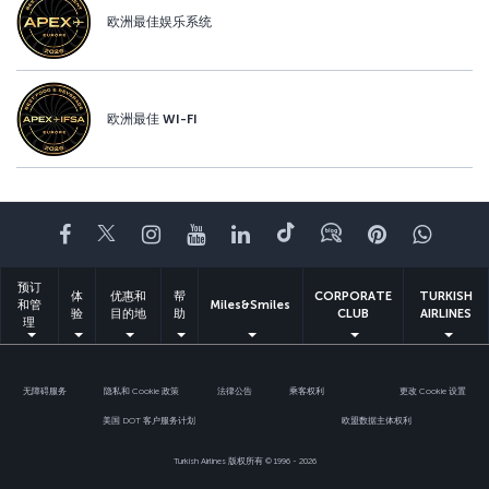
欧洲最佳娱乐系统
欧洲最佳 WI-FI
Facebook
Twitter
Instagram
YouTube
领英
抖音
博客
Pinterest
What
预订
体
优惠和
帮
CORPORATE
TURKISH
和管
Miles&Smiles
验
目的地
助
CLUB
AIRLINES
理
无障碍服务
隐私和 Cookie 政策
法律公告
乘客权利
更改 Cookie 设置
美国 DOT 客户服务计划
欧盟数据主体权利
Turkish Airlines 版权所有 © 1996 - 2026