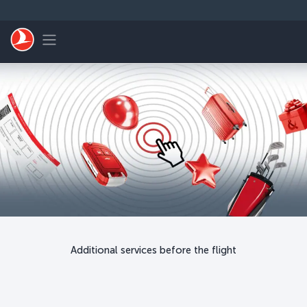
跳转到主要内容
Toggle navigation
Additional services before the flight