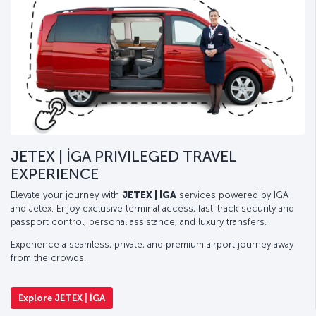
JETEX | İGA PRIVILEGED TRAVEL
EXPERIENCE
Elevate your journey with
JETEX | İGA
services powered by IGA
and Jetex. Enjoy exclusive terminal access, fast-track security and
passport control, personal assistance, and luxury transfers.
Experience a seamless, private, and premium airport journey away
from the crowds.
Explore JETEX | İGA