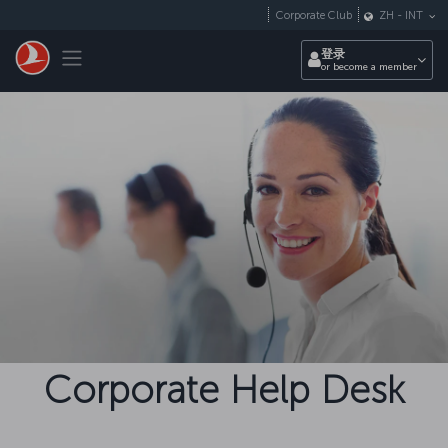
跳转到主要内容
Corporate Club
ZH
-
INT
Toggle navigation
登录
or become a member
Corporate Help Desk