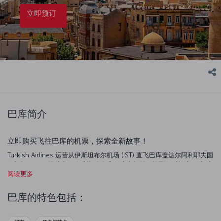
立即预订
巴库简介
立即购买飞往巴库的机票，探索全新故事！
Turkish Airlines 运营从伊斯坦布尔机场 (IST) 直飞巴库盖达尔阿利耶夫国
际机场 (GYD) 的航班。 伊斯坦布尔和巴库之间的平均飞行时间为 2 小时
55 分钟。
阅读更多
关于盖达尔阿利耶夫国际机场
巴库的特色包括：
Turkish Airlines 在盖达尔阿利耶夫国际机场运营飞往巴库的航班，该机
场是阿塞拜疆最大、最繁忙的机场。 这座舒适而现代化的机场距离巴库