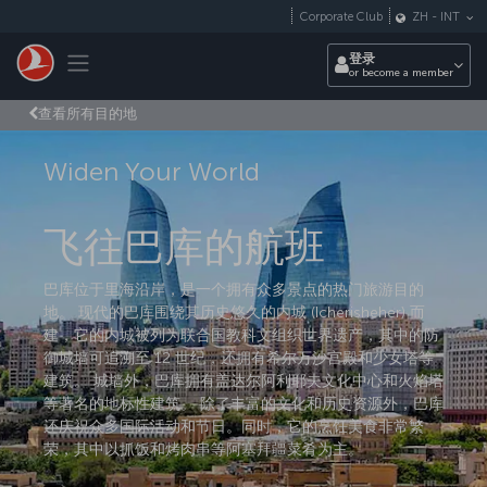
跳转到主要内容
Corporate Club
ZH
-
INT
Toggle navigation
登录
or become a member
查看所有目的地
Widen Your World
飞往巴库的航班
巴库位于里海沿岸，是一个拥有众多景点的热门旅游目的
地。 现代的巴库围绕其历史悠久的内城 (Icherisheher) 而
建，它的内城被列为联合国教科文组织世界遗产，其中的防
御城墙可追溯至 12 世纪，还拥有希尔万沙宫殿和少女塔等
建筑。 城墙外，巴库拥有盖达尔阿利耶夫文化中心和火焰塔
等著名的地标性建筑。 除了丰富的文化和历史资源外，巴库
还庆祝众多国际活动和节日。同时，它的烹饪美食非常繁
荣，其中以抓饭和烤肉串等阿塞拜疆菜肴为主。