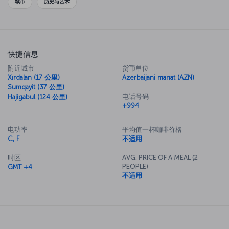
市中心约 24 公里，搭乘机场巴士和出租车即可轻松抵达。 您还可选择租
城市
历史与艺术
车服务。
快捷信息
附近城市
货币单位
Xırdalan (17 公里)
Azerbaijani manat (AZN)
Sumqayit (37 公里)
电话号码
Hajigabul (124 公里)
+994
电功率
平均值一杯咖啡价格
C, F
不适用
时区
AVG. PRICE OF A MEAL (2
PEOPLE)
GMT +4
不适用