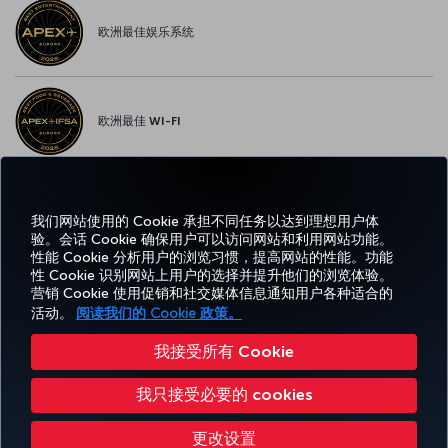
欧洲最佳娱乐系统
欧洲最佳 WI-FI
我们网站使用的 Cookie 承担不同任务以达到理想用户体
Facebook
Twitter
Instagram
YouTube
领英
抖音
博客
Pinterest
What
验。会话 Cookie 确保用户可以访问网站和利用网站功能。
性能 Cookie 分析用户的浏览习惯，提高网站的性能。功能
性 Cookie 识别网站上用户的选择并提升他们的浏览体验。
预订
体
优惠和
帮
CORPORATE
TURKISH
营销 Cookie 使用促销和社交媒体信息通知用户各种适合的
和管
Miles&Smiles
验
目的地
助
CLUB
AIRLINES
理
活动。
阅读我们的 Cookie 政策。
我接受所有 Cookie
无障碍服务
隐私和 Cookie 政策
法律公告
乘客权利
更改 Cookie 设置
我只接受必要的 cookies
美国 DOT 客户服务计划
欧盟数据主体权利
Turkish Airlines 版权所有 © 1996 - 2026
更改设置