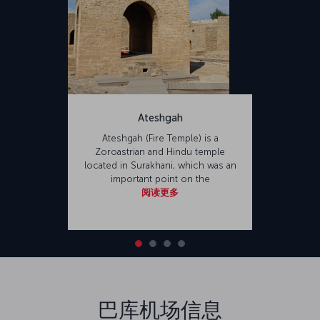
Ateshgah
Ateshgah (Fire Temple) is a
Zoroastrian and Hindu temple
located in Surakhani, which was an
important point on the
阅读更多
巴库机场信息