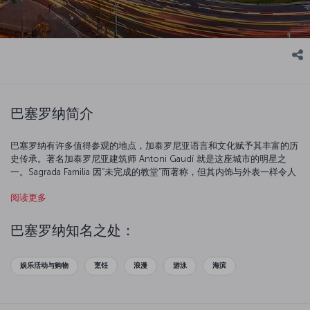
巴塞罗纳简介
巴塞罗纳有许多值得参观的地点，加泰罗尼亚语言和文化赋予其丰富的历
史传承。著名加泰罗尼亚建筑师 Antoni Gaudí 就是这座城市的明星之
一。Sagrada Familia 因“未完成的教堂”而著称，但其内饰与外表一样令人
震撼，值得亲自前往参观。Gaudí 设计的 Guell 公园同样不可思议，彰显
阅读更多
了这位艺术家的想象力和创造力。La Rambla 会让您的血脉加速，而
Picasso 和 Miró 博物馆会满足您的心灵需求。当然，巴塞罗纳还能满足
您的味蕾 — 一定要去尝尝著名的加泰罗尼亚美食。
巴塞罗纳知名之处：
娱乐活动与购物
烹饪
浪漫
游泳
海滨