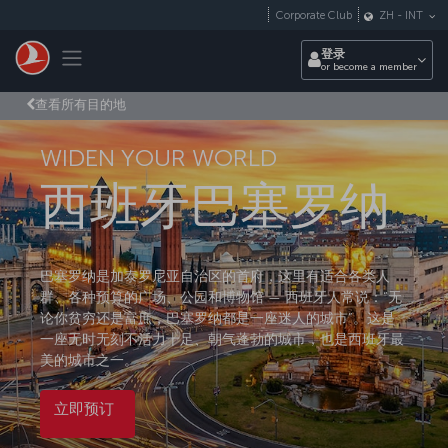
跳转到主要内容
Corporate Club
ZH
-
INT
Toggle navigation
登录
or become a member
查看所有目的地
WIDEN YOUR WORLD
西班牙巴塞罗纳
巴塞罗纳是加泰罗尼亚自治区的首府，这里有适合各类人
群、各种预算的广场、公园和博物馆 — 西班牙人常说：“无
论你贫穷还是富庶，巴塞罗纳都是一座迷人的城市”。这是
一座无时无刻不活力十足、朝气蓬勃的城市，也是西班牙最
美的城市之一。
立即预订