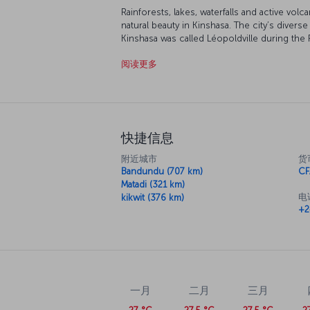
Rainforests, lakes, waterfalls and active vo
natural beauty in Kinshasa. The city’s divers
Kinshasa was called Léopoldville during the
legal name of this old city since 1967. Kinsh
阅读更多
discover new and interesting places.
快捷信息
附近城市
货
Bandundu (707 km)
CF
Matadi (321 km)
电
kikwit (376 km)
+2
一月
二月
三月