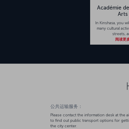
Académie de
Arts
In Kinshasa, you wi
many cultural activ
streets, 
阅读更
公共运输服务：
Please contact the information desk at the a
to find out public transport options for gett
the city center.