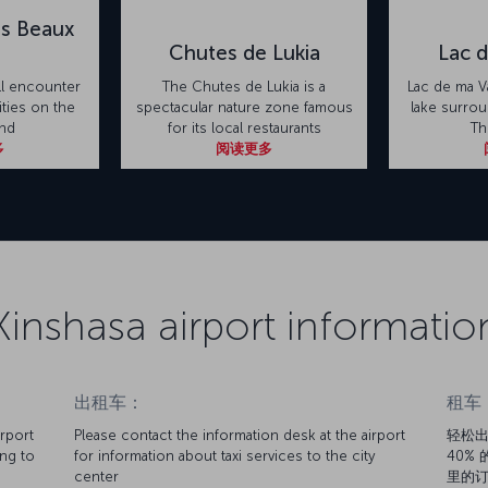
s Beaux
Chutes de Lukia
Lac d
ll encounter
The Chutes de Lukia is a
Lac de ma Va
ities on the
spectacular nature zone famous
lake surrou
and
for its local restaurants
Th
多
阅读更多
Kinshasa airport informatio
出租车：
租车
irport
Please contact the information desk at the airport
轻松出
ing to
for information about taxi services to the city
40% 
center
里的