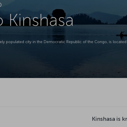
D
to Kinshasa
ly populated city in the Democratic Republic of the Congo, is located
Kinshasa is 