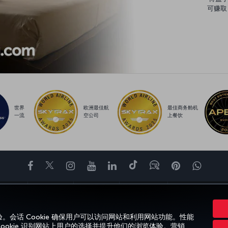
可赚取
世界
欧洲最佳航
最佳商务舱机
一流
空公司
上餐饮
Facebook
Twitter
Instagram
YouTube
领英
抖音
博客
Pinterest
What
体验
优惠和目的地
帮助
Miles&Smiles
CORPORATE CLUB
验。会话 Cookie 确保用户可以访问网站和利用网站功能。性能
Cookie 识别网站上用户的选择并提升他们的浏览体验。营销