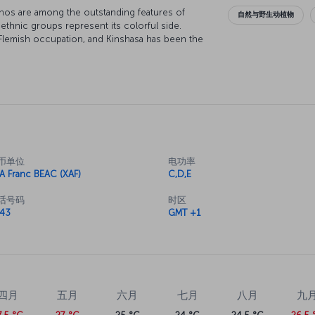
lcanos are among the outstanding features of
自然与野生动植物
e ethnic groups represent its colorful side.
 Flemish occupation, and Kinshasa has been the
asa is a great city for nature lovers who want to
币单位
电功率
A Franc BEAC (XAF)
C,D,E
话号码
时区
43
GMT +1
四月
五月
六月
七月
八月
九