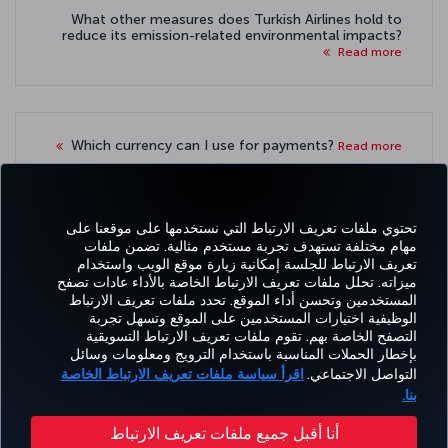
What other measures does Turkish Airlines hold to
reduce its emission-related environmental impacts?
Read more
Which currency can I use for payments?
Read more
تحتوي ملفات تعريف الارتباط التي نستخدمها على موقعنا على
مهام مختلفة تستهدف تجربة مستخدم مثالية. تضمن ملفات
تعريف الارتباط للجلسة إمكانية زيارة موقع الويب واستخدام
Facebook
Twitter
Instagram
YouTube
LinkedIn
تيك توك
Blog
Pinterest
واتساب
ميزاته. تحلل ملفات تعريف الارتباط الخاصة بالأداء عادات تصفح
المستخدمين وتحسن أداء الموقع. تحدد ملفات تعريف الارتباط
الوظيفية اختيارات المستخدمين على الموقع وتسهل تجربة
التصفح الخاصة بهم. تقوم ملفات تعريف الارتباط التسويقية
الحجز
العروض
CORPORATE
kish
خبرة
مساعدة
MILES&SMILES
بإخطار الحملات المناسبة باستخدام الترويج ومعلومات وسائل
والإدارة
والوجهات
CLUB
lines
التواصل الاجتماعي.
اقرأ سياسة ملفات تعريف الارتباط الخاصة
بنا.
سياسة الخصوصية وملفات تعريف الارتباط
إشعار قانوني
حقوق المسافر
أنا أقبل جميع ملفات تعريف الارتباط