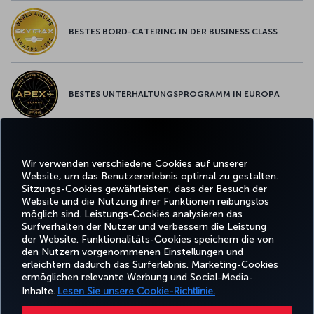
BESTES BORD-CATERING IN DER BUSINESS CLASS
BESTES UNTERHALTUNGSPROGRAMM IN EUROPA
BESTES WLAN IN EUROPA
Wir verwenden verschiedene Cookies auf unserer
Website, um das Benutzererlebnis optimal zu gestalten.
Sitzungs-Cookies gewährleisten, dass der Besuch der
Website und die Nutzung ihrer Funktionen reibungslos
möglich sind. Leistungs-Cookies analysieren das
Surfverhalten der Nutzer und verbessern die Leistung
Facebook
Twitter
Instagram
YouTube
LinkedIn
TikTok
Blog
Pinterest
What
der Website. Funktionalitäts-Cookies speichern die von
den Nutzern vorgenommenen Einstellungen und
erleichtern dadurch das Surferlebnis. Marketing-Cookies
BUCHEN
ANGEBOTE
CORPO
UND
ERLEBNIS
UND
HILFE
MILES&SMILES
ermöglichen relevante Werbung und Social-Media-
CLU
VERWALTEN
REISEZIELE
Inhalte.
Lesen Sie unsere Cookie-Richtlinie.