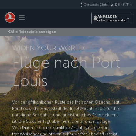
Zum Hauptmenü
Corporate Club
DE
-
INT
Toggle navigation
ANMELDEN
or become a member
Alle Reiseziele anzeigen
WIDEN YOUR WORLD
Flüge nach Port
Louis
Vor der afrikanischen Küste des Indischen Ozeans liegt
Port Louis, die Hauptstadt der Insel Mauritius, die für ihre
natürliche Schönheit und ihr historisches Erbe bekannt
ist. Die Stadt verfügt über herrliche Strände, üppige
Vegetation und eine attraktive Architektur, die von
französischer und afrikanischer Ästhetik beeinflusst ist.