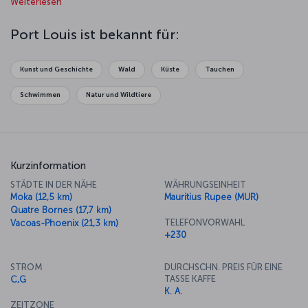
Weiterlesen
und lokalen Kunsthandwerks finden können, sollten Sie das Blue
Penny Museum besuchen, um einen Einblick in die Geschichte des
Landes zu erhalten. Wer die Strände und die unglaubliche Natur der
Port Louis ist bekannt für:
Insel entdecken möchte, ist in Flic en Flac genau richtig. Seine
weißen Sandstrände gehören zu den schönsten der Welt, also
nichts wie hin, um die Sonne und das Meer zu genießen!
Kunst und Geschichte
Wald
Küste
Tauchen
Schwimmen
Natur und Wildtiere
Kurzinformation
STÄDTE IN DER NÄHE
WÄHRUNGSEINHEIT
Moka (12,5 km)
Mauritius Rupee (MUR)
Quatre Bornes (17,7 km)
TELEFONVORWAHL
Vacoas-Phoenix (21,3 km)
+230
STROM
DURCHSCHN. PREIS FÜR EINE
TASSE KAFFE
C,G
K. A.
ZEITZONE