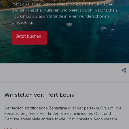
Port Louis ist ein Schmelztiegel französischer, indischer
und afrikanischer Kulturen und bietet sowohl historischen
Tourismus als auch Strände in einer wunderschönen
Umgebung.
Jetzt buchen
Wir stellen vor: Port Louis
Der täglich stattfindende Zentralmarkt ist der perfekte Ort, um Ihre
Reise zu beginnen. Hier finden Sie einheimisches Obst und
Gemüse sowie viele andere lokale Köstlichkeiten. Nach diesem
farbenfrohen Markt, auf dem Sie auch seltene Beispiele indischen