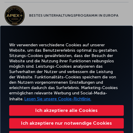
BESTES UNTERHALTUNGSPROGRAMM IN EUROPA
BESTES WLAN IN EUROPA
Wir verwenden verschiedene Cookies auf unserer
Website, um das Benutzererlebnis optimal zu gestalten.
Sitzungs-Cookies gewährleisten, dass der Besuch der
Website und die Nutzung ihrer Funktionen reibungslos
möglich sind. Leistungs-Cookies analysieren das
Surfverhalten der Nutzer und verbessern die Leistung
Facebook
Twitter
Instagram
YouTube
LinkedIn
TikTok
Blog
Pinterest
What
der Website. Funktionalitäts-Cookies speichern die von
den Nutzern vorgenommenen Einstellungen und
erleichtern dadurch das Surferlebnis. Marketing-Cookies
BUCHEN
ANGEBOTE
CORPO
UND
ERLEBNIS
UND
HILFE
MILES&SMILES
ermöglichen relevante Werbung und Social-Media-
CLU
VERWALTEN
REISEZIELE
Inhalte.
Lesen Sie unsere Cookie-Richtlinie.
Ich akzeptiere alle Cookies
Barrierefreiheit
Datenschutz- und Cookie-Richtlinie
Rechtliche Hinweise
Fluggastrechte
Ich akzeptiere nur notwendige Cookies
Cookie-Einstellungen ändern
US DOT Kundenserviceplan
Rechte betroffener Personen in der EU