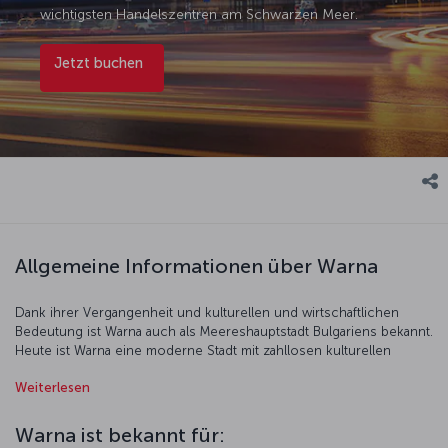
wichtigsten Handelszentren am Schwarzen Meer.
Jetzt buchen
Allgemeine Informationen über Warna
Dank ihrer Vergangenheit und kulturellen und wirtschaftlichen
Bedeutung ist Warna auch als Meereshauptstadt Bulgariens bekannt.
Heute ist Warna eine moderne Stadt mit zahllosen kulturellen
Veranstaltungen. Dank dem Kultur- und Sportpalast und dem
Weiterlesen
Festival- und Kongresszentrum – zwei der namhaftesten und
modernsten Veranstaltungshallen Bulgariens – finden in Warna viele
wissenschaftliche, sportliche und kulturelle Veranstaltungen statt,
Warna ist bekannt für:
darunter internationale Festivals wie das Theaterfestival „Warnaer