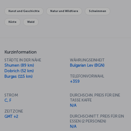
Sommer”, das Festival der Ethnien, das Folklorefestival, das
Filmfestival „Liebe ist Unsinn“, das Festival für Puppenkunst
Kunst und Geschichte
Natur und Wildtiere
Schwimmen
„Goldener Delfin“, der Fotografiesalon und nationale Events wie das
bulgarische Filmfestival „Goldene Rose“. An Mariä Himmelfahrt, dem
Küste
Wald
15. August, wird in Warna der städtische Feiertag begangen.
Mit dem internationalen Flughafen, dem modernen Hafen und einer
guten Anbindung an das Schienennetz sind über 100 Städte und
35 Länder auf der ganzen Welt nur einen Steinwurf von Warna
Kurzinformation
entfernt.
STÄDTE IN DER NÄHE
WÄHRUNGSEINHEIT
Shumen (89 km)
Bulgarian Lev (BGN)
Dobrich (52 km)
TELEFONVORWAHL
Burgas (115 km)
+359
STROM
DURCHSCHN. PREIS FÜR EINE
TASSE KAFFE
C, F
N/A
ZEITZONE
DURCHSCHNITT. PREIS FÜR EIN
GMT +2
ESSEN (2 PERSONEN)
N/A