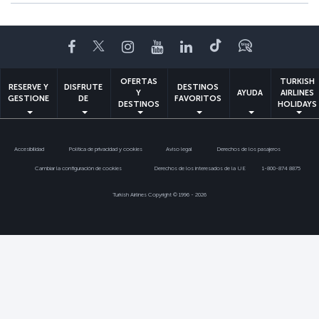
Facebook
Twitter
Instagram
YouTube
LinkedIn
TikTok
Blog
OFERTAS
TURKISH
RESERVE Y
DISFRUTE
DESTINOS
Y
AYUDA
AIRLINES
GESTIONE
DE
FAVORITOS
DESTINOS
HOLIDAYS
Accesibilidad
Política de privacidad y cookies
Aviso legal
Derechos de los pasajeros
Cambiar la configuración de cookies
Derechos de los interesados de la UE
1-800-874 8875
Turkish Airlines Copyright © 1996 - 2026