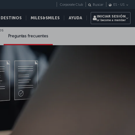
Corporate Club
Buscar
ES
-
US
INICIAR SESIÓN
 DESTINOS
MILES&SMILES
AYUDA
or become a member
os
Preguntas frecuentes