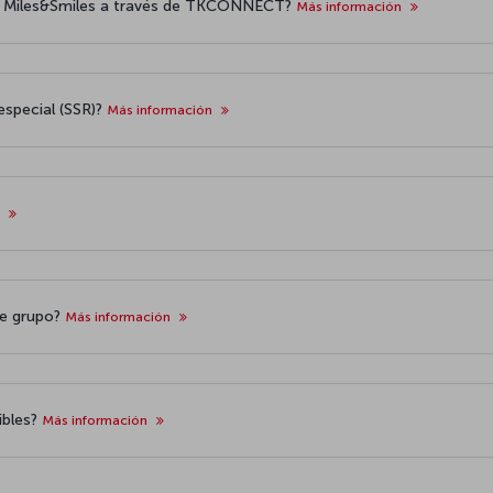
 de Miles&Smiles a través de TKCONNECT?
Más información
 especial (SSR)?
Más información
n
 de grupo?
Más información
ibles?
Más información