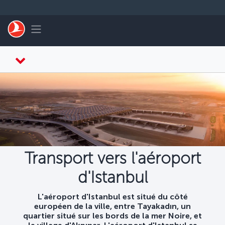
Passer au menu principal
Toggle navigation
Transport vers l'aéroport
d'Istanbul
L'aéroport d'Istanbul est situé du côté
européen de la ville, entre Tayakadın, un
quartier situé sur les bords de la mer Noire, et