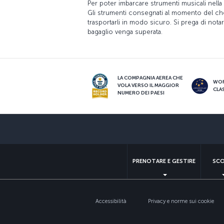
Per poter imbarcare strumenti musicali nella s
Gli strumenti consegnati al momento del che
trasportarli in modo sicuro. Si prega di notare
bagaglio venga superata.
LA COMPAGNIA AEREA CHE
WO
VOLA VERSO IL MAGGIOR
CLA
NUMERO DEI PAESI
PRENOTARE E GESTIRE
SCO
Accessibilità
Privacy e norme sui cookie