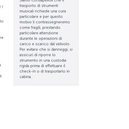
Siamo consapevoli che il
trasporto di strumenti
 i
musicali richiede una cura
particolare e per questo
to
motivo li contrassegneremo
come fragili, prestando
particolare attenzione
ore
durante le operazioni di
carico e scarico dal velivolo.
Per evitare che si danneggi, si
assicuri di riporre lo
strumento in una custodia
a
rigida prima di effettuare il
check-in o di trasportarlo in
te
cabina.