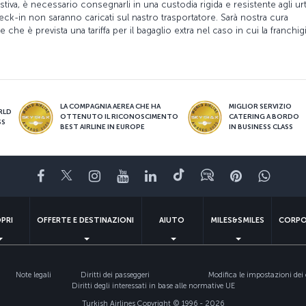
tiva, è necessario consegnarli in una custodia rigida e resistente agli urt
ck-in non saranno caricati sul nastro trasportatore. Sarà nostra cura
 che è prevista una tariffa per il bagaglio extra nel caso in cui la franchig
LA COMPAGNIA AEREA CHE HA
MIGLIOR SERVIZIO
RLD
OTTENUTO IL RICONOSCIMENTO
CATERING A BORDO
SS
BEST AIRLINE IN EUROPE
IN BUSINESS CLASS
Facebook
Twitter
Instagram
YouTube
LinkedIn
TikTok
Blog
Pinterest
What
PRI
OFFERTE E DESTINAZIONI
AIUTO
MILES&SMILES
CORPO
Note legali
Diritti dei passeggeri
Modifica le impostazioni dei
Diritti degli interessati in base alle normative UE
Turkish Airlines Copyright © 1996 - 2026