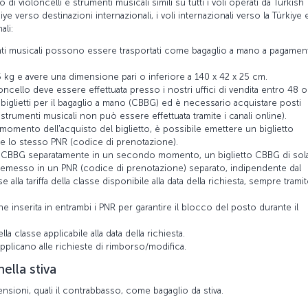
 di violoncelli e strumenti musicali simili su tutti i voli operati da Turkish
iye verso destinazioni internazionali, i voli internazionali verso la Türkiye e
li:
enti musicali possono essere trasportati come bagaglio a mano a pagamen
kg e avere una dimensione pari o inferiore a 140 x 42 x 25 cm.
oncello deve essere effettuata presso i nostri uffici di vendita entro 48 
iglietti per il bagaglio a mano (CBBG) ed è necessario acquistare posti
 strumenti musicali non può essere effettuata tramite i canali online).
mento dell'acquisto del biglietto, è possibile emettere un biglietto
e lo stesso PNR (codice di prenotazione).
ta CBBG separatamente in un secondo momento, un biglietto CBBG di sol
e emesso in un PNR (codice di prenotazione) separato, indipendente dal
 alla tariffa della classe disponibile alla data della richiesta, sempre trami
e inserita in entrambi i PNR per garantire il blocco del posto durante il
la classe applicabile alla data della richiesta.
 applicano alle richieste di rimborso/modifica.
ella stiva
ensioni, quali il contrabbasso, come bagaglio da stiva.