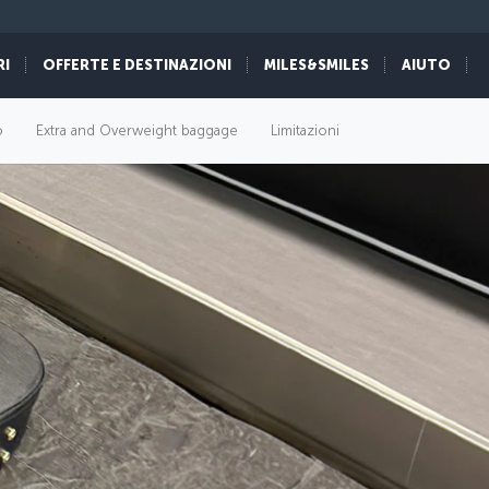
RI
OFFERTE E DESTINAZIONI
MILES&SMILES
AIUTO
o
Extra and Overweight baggage
Limitazioni