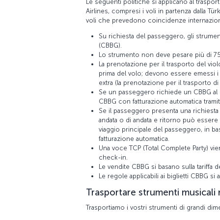
Le seguenti politiche si applicano al trasporto
Airlines, compresi i voli in partenza dalla Türk
voli che prevedono coincidenze internaziona
Su richiesta del passeggero, gli strum
(CBBG).
Lo strumento non deve pesare più di 75 
La prenotazione per il trasporto del viol
prima del volo; devono essere emessi i b
extra (la prenotazione per il trasporto di
Se un passeggero richiede un CBBG al mo
CBBG con fatturazione automatica tramit
Se il passeggero presenta una richies
andata o di andata e ritorno può esser
viaggio principale del passeggero, in base
fatturazione automatica.
Una voce TCP (Total Complete Party) vien
check-in.
Le vendite CBBG si basano sulla tariffa del
Le regole applicabili ai biglietti CBBG si
Trasportare strumenti musicali n
Trasportiamo i vostri strumenti di grandi dim