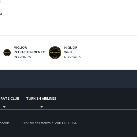
i.
ia
MIGLIOR
MIGLIOR
INTRATTENIMENTO
WI-FI
IN EUROPA
D'EUROPA
sApp
RATE CLUB
TURKISH AIRLINES
 cookie
Servizio assistenza clienti DOT USA