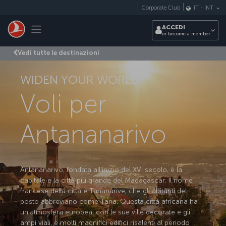
Passa al contenuto principale
Corporate Club
IT
-
INT
Toggle navigation
ACCEDI
or become a member
Vedi tutte le destinazioni
WIDEN YOUR WORLD
Voli per
Antananarivo
Antananarivo, fondata all'inizio del XVI secolo, è la
capitale e la città più grande del Madagascar. Il nome
francese della città è Tananarive, che gli abitanti del
posto abbreviano come Tana. Questa città africana ha
un'atmosfera europea, con le sue ville decorate e gli
ampi viali, e molti magnifici edifici risalenti al periodo