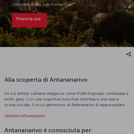
coloniale e alla sua monarchia.
Prenota ora
Alla scoperta di Antananarivo
tra cui delizie culinarie malgasce come frutta tropicale, rombazava e
mofo gasy. Con una copertura boschiva distintiva e una vivace
scena sociale, il ricco patrimonio di Antananarivo è rappresentato
dallo storico Palazzo Rova, nonché da strade in pietra segnate dai
Ulteriori informazioni
resti dell'epoca coloniale francese. Un altro punto saliente di
Antananarivo è la collina di Ambohimanga, patrimonio mondiale
dell'UNESCO, con le rovine di una città reale e di un luogo di
Antananarivo è conosciuta per:
sepoltura. Le case di mattoni rossi della città e le comunità