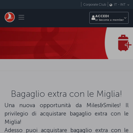
Passa al contenuto principale
Corporate Club
IT
-
INT
Toggle navigation
ACCEDI
or become a member
Bagaglio extra con le Miglia!
Una nuova opportunità da Miles&Smiles! Il
privilegio di acquistare bagaglio extra con le
Miglia!
Adesso puoi acquistare bagaglio extra con le