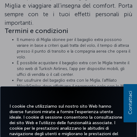
Miglia e viaggiare all'insegna del comfort. Porta
sempre con te i tuoi effetti personali più
importanti.
Termini e condizioni
Il numero di Miglia idonee per il bagaglio extra possono
variare in base a criteri quali tratta del volo, il tempo di attesa
presso il punto di transito e la compagnia aerea che opera il
volo.
È possibile acquistare il bagaglio extra con le Miglia tramite il
sito web di Turkish Airlines, l'app per dispositivi mobili, gli
uffici di vendita o il call center.
Per usufruire del bagaglio extra con le Miglia, l'affiliato
Miles&Smiles deve effettuare il pagamento solo con le Miglia.
Nell'ambito di questa opportunità, si applica il regolamento
Contattaci
relativo al bagaglio extra di Turkish Airlines. Per maggiori
dettagli, visita la nostra pagina sul
bagaglio extra
.
I cookie che utilizziamo sul nostro sito Web hanno
diverse funzioni mirate a fornire l'esperienza utente
ideale. I cookie di sessione consentono la consultazione
dei sito Web e l'utilizzo delle funzionalità associate. I
cookie per le prestazioni analizzano le abitudini di
Facebook
Twitter
Instagram
YouTube
LinkedIn
TikTok
Blog
Pinterest
What
navigazione degli utenti e migliorano le prestazioni del