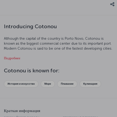
Introducing Cotonou
Although the capital of the country is Porto Novo, Cotonou is
known as the biggest commercial center due to its important port.
Modern Cotonou is said to be one of the fastest developing cities.
With its long beaches and many cultural stops, the city has become
Подробнее
a popular place for tourists in recent years.
Cotonou is known for:
История и искусство
Море
Плавание
Кулинария
Краткая информация