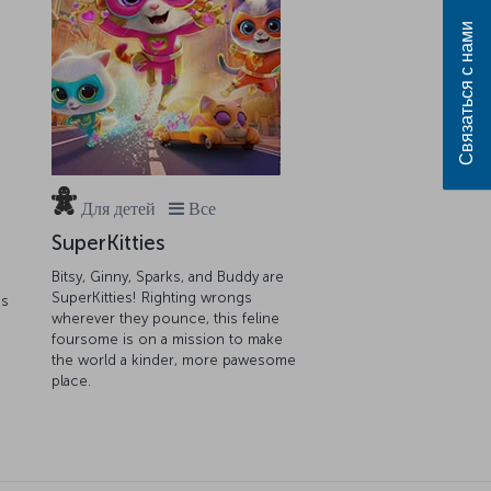
Связаться с нами
Для детей
Все
SuperKitties
Bitsy, Ginny, Sparks, and Buddy are
SuperKitties! Righting wrongs
es
wherever they pounce, this feline
foursome is on a mission to make
the world a kinder, more pawesome
place.