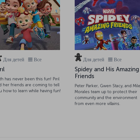
Для детей
Все
Для детей
Все
rıl
Spidey and His Amazing
Friends
th has never been this fun! Pırıl
d her friends are coming to tell
Peter Parker, Gwen Stacy, and Mil
u how to learn while having fun!
Morales team up to protect their
community and the environment
from even more villains.