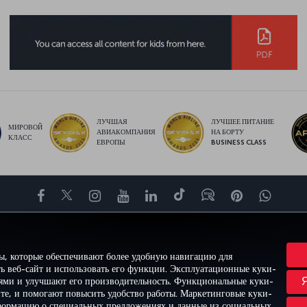
ЛУЧШАЯ
ЛУЧШЕЕ ПИТАНИЕ
МИРОВОЙ
АВИАКОМПАНИЯ
НА БОРТУ
КЛАСС
ЕВРОПЫ
BUSINESS CLASS
Facebook
Twitter
Instagram
YouTube
LinkedIn
TikTok
Блог
Pinterest
What
ВПЕЧАТЛЕНИЕ
ПРЕДЛОЖЕНИЯ И НАПРАВЛЕНИЯ
ПОМОЩЬ
MILES&S
ы, которые обеспечивают более удобную навигацию для
ь веб-сайт и использовать его функции. Эксплуатационные куки-
лями и улучшают его производительность. Функциональные куки-
йте, и помогают повысить удобство работы. Маркетинговые куки-
ти и куки-файлы
Правовое уведомление
Права пассажира
формацию о специальных предложениях и данные из социальных
а Министерства транспорта США
Пр