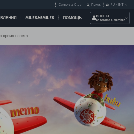
Corporate Club
Поиск
RU
-
INT
ВОЙТИ
АВЛЕНИЯ
MILES&SMILES
ПОМОЩЬ
or become a member
о время полета