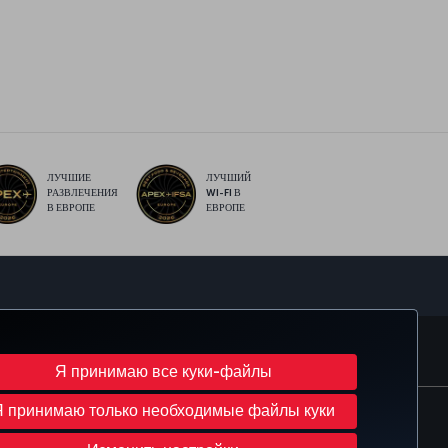
ЛУЧШИЕ
ЛУЧШИЙ
РАЗВЛЕЧЕНИЯ
WI-FI В
В ЕВРОПЕ
ЕВРОПЕ
sApp
MILES
CORPORATE CLUB
TURKISH AIRLINES
Я принимаю все куки-файлы
Я принимаю только необходимые файлы куки
Изменить настройки куки-файлов
ава субъектов данных в ЕС