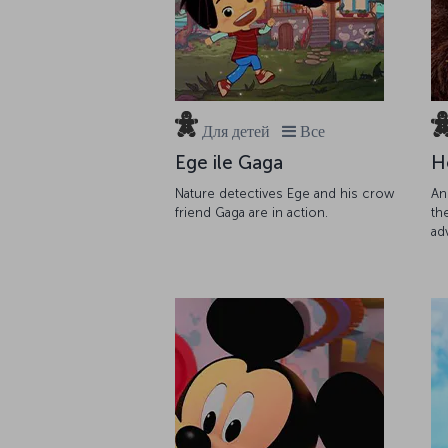
Для детей
Все
Ege ile Gaga
H
Nature detectives Ege and his crow
An
friend Gaga are in action.
th
ad