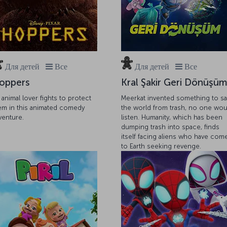
Для детей
Все
Для детей
Все
oppers
Kral Şakir Geri Dönüşüm
 animal lover fights to protect
Meerkat invented something to s
em in this animated comedy
the world from trash, no one wou
venture.
listen. Humanity, which has been
dumping trash into space, finds
itself facing aliens who have com
to Earth seeking revenge.