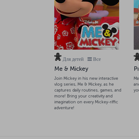
Для детей
Все
Me & Mickey
Pı
Join Mickey in his new interactive
Ma
vlog series, Me & Mickey, as he
an
captures daily routines, games, and
yo
more! Bring your creativity and
imagination on every Mickey-riffic
adventure!