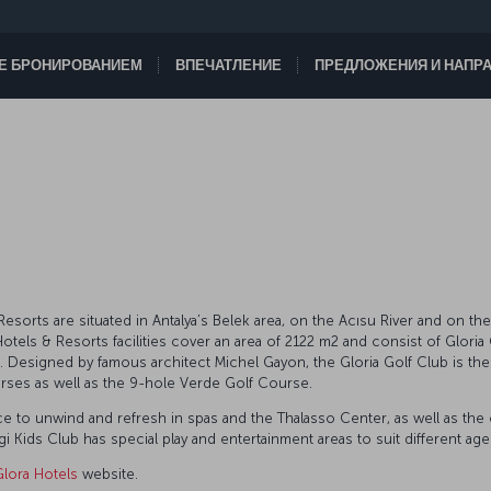
ТЕ БРОНИРОВАНИЕМ
ВПЕЧАТЛЕНИЕ
ПРЕДЛОЖЕНИЯ И НАПР
sorts are situated in Antalya’s Belek area, on the Acısu River and on the
otels & Resorts facilities cover an area of 2122 m2 and consist of Gloria 
ub. Designed by famous architect Michel Gayon, the Gloria Golf Club is t
rses as well as the 9-hole Verde Golf Course.
ce to unwind and refresh in spas and the Thalasso Center, as well as th
 Kids Club has special play and entertainment areas to suit different ag
Glora Hotels
website.