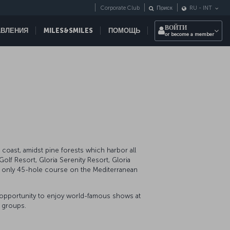
Corporate Club
Поиск
RU
-
INT
ВОЙТИ
АВЛЕНИЯ
MILES&SMILES
ПОМОЩЬ
or become a member
 coast, amidst pine forests which harbor all
Golf Resort, Gloria Serenity Resort, Gloria
he only 45-hole course on the Mediterranean
e opportunity to enjoy world-famous shows at
e groups.