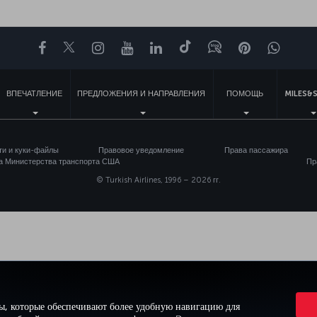
Facebook
Twitter
Instagram
YouTube
LinkedIn
TikTok
Блог
Pinterest
What
ВПЕЧАТЛЕНИЕ
ПРЕДЛОЖЕНИЯ И НАПРАВЛЕНИЯ
ПОМОЩЬ
MILES&S
ти и куки-файлы
Правовое уведомление
Права пассажира
а Министерства транспорта США
Пр
© Turkish Airlines, 1996 – 2026 гг.
ы, которые обеспечивают более удобную навигацию для