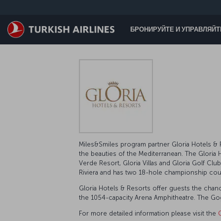
Перейти к основному контенту
БРОНИРУЙТЕ И УПРАВЛЯЙ
Miles&Smiles program partner Gloria Hotels & Re
the beauties of the Mediterranean. The Gloria H
Verde Resort, Gloria Villas and Gloria Golf Cl
Riviera and has two 18-hole championship cou
Gloria Hotels & Resorts offer guests the chan
the 1054-capacity Arena Amphitheatre. The Gogi
For more detailed information please visit the