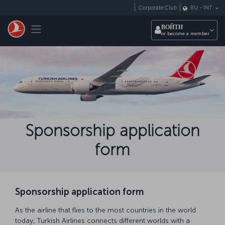
Перейти к основному контенту
Corporate Club
RU
-
INT
Toggle navigation
ВОЙТИ
or become a member
Sponsorship application
form
Sponsorship application form
As the airline that flies to the most countries in the world
today, Turkish Airlines connects different worlds with a