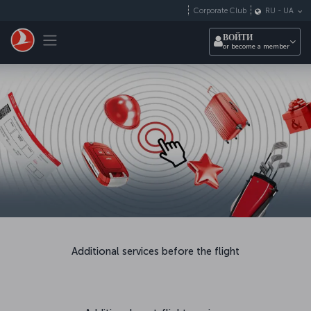
Перейти к основному контенту
Corporate Club
RU
-
UA
Toggle navigation
ВОЙТИ
or become a member
Additional services before the flight