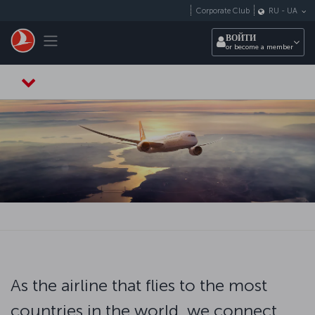
Перейти к основному контенту
Corporate Club
RU
-
UA
Toggle navigation
ВОЙТИ
or become a member
As the airline that flies to the most
countries in the world, we connect