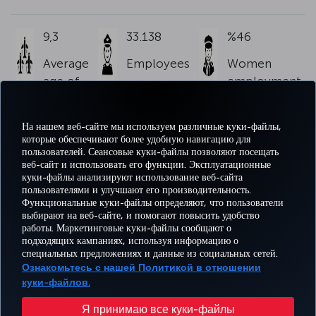
9,3
33.138
%46
Average
Employees
Women
age of
employment
the
rate
fleet
На нашем веб-сайте мы используем различные куки-файлы,
которые обеспечивают более удобную навигацию для
пользователей. Сеансовые куки-файлы позволяют посещать
веб-сайт и использовать его функции. Эксплуатационные
куки-файлы анализируют использование веб-сайта
пользователями и улучшают его производительность.
Facebook
Twitter
Instagram
YouTube
LinkedIn
TikTok
Блог
Pinterest
What
Функциональные куки-файлы определяют, что пользователи
выбирают на веб-сайте, и помогают повысить удобство
работы. Маркетинговые куки-файлы сообщают о
БРОНИРУЙТЕ И
ПРЕДЛОЖЕНИЯ
подходящих кампаниях, используя информацию о
УПРАВЛЯЙТЕ
ВПЕЧАТЛЕНИЕ
И
ПОМОЩЬ
MILES
специальных предложениях и данные из социальных сетей.
БРОНИРОВАНИЕМ
НАПРАВЛЕНИЯ
Ознакомьтесь с нашей Политикой в отношении
куки-файлов.
Перейти
Политика конфиденциальности и куки-файлы
Правовое уведомление
Права пассажира
Я принимаю все куки-файлы