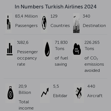
In Numbers Turkish Airlines 2024
83,4 Million
129
340
Passengers
Countries
Destination
%82,6
71.830
226.265
Tons
Tons
Pessenger
occpancy
of fuel
of CO
2
rate
saving
emissions
avoided
20,9
5,5
440
Billion
Ebitdar
Aircraft
Total
income