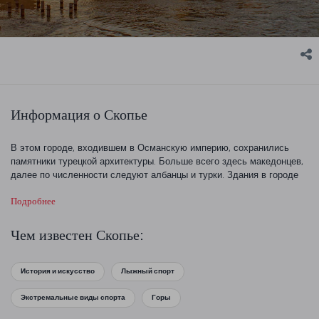
Информация о Скопье
В этом городе, входившем в Османскую империю, сохранились
памятники турецкой архитектуры. Больше всего здесь македонцев,
далее по численности следуют албанцы и турки. Здания в городе
либо традиционные, либо современные, также хорошо ощущается
Подробнее
влияние советской эпохи. Скопье с его природными красотами и
богатым культурным наследием — прекрасный вариант для отдыха.
Чем известен Скопье:
История и искусство
Лыжный спорт
Экстремальные виды спорта
Горы