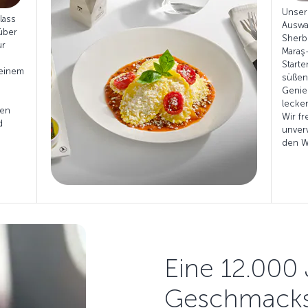
Unser
lass
Auswa
über
Sherb
ür
Maraş
Starte
 einem
süßen
s
Genieß
lecke
len
Wir fr
d
unver
den W
Eine 12.000 
Geschmacksr