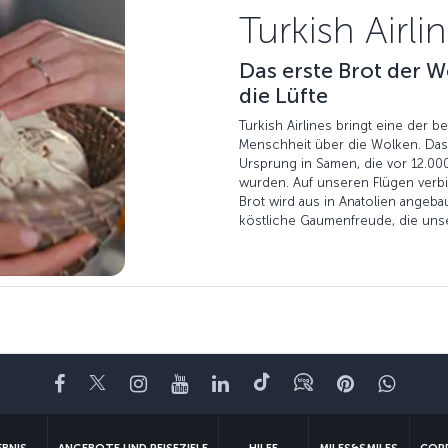
Turkish Airli
Das erste Brot der W
die Lüfte
Turkish Airlines bringt eine der
Menschheit über die Wolken. Das
Ursprung in Samen, die vor 12.000
wurden. Auf unseren Flügen verb
Brot wird aus in Anatolien angeba
köstliche Gaumenfreude, die uns
Facebook
Twitter
Instagram
YouTube
LinkedIn
TikTok
Blog
Pinterest
What