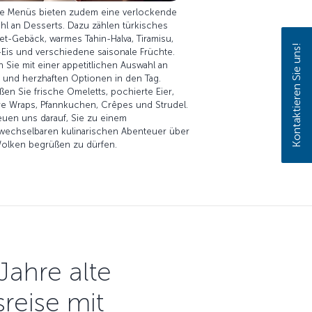
e Menüs bieten zudem eine verlockende
hl an Desserts. Dazu zählen türkisches
et-Gebäck, warmes Tahin-Halva, Tiramisu,
Kontaktieren Sie uns!
-Eis und verschiedene saisonale Früchte.
n Sie mit einer appetitlichen Auswahl an
 und herzhaften Optionen in den Tag.
en Sie frische Omeletts, pochierte Eier,
re Wraps, Pfannkuchen, Crêpes und Strudel.
euen uns darauf, Sie zu einem
wechselbaren kulinarischen Abenteuer über
olken begrüßen zu dürfen.
Jahre alte
eise mit