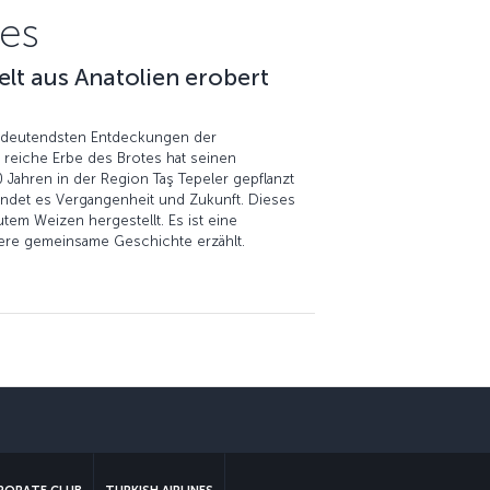
nes
elt aus Anatolien erobert
 bedeutendsten Entdeckungen der
 reiche Erbe des Brotes hat seinen
 Jahren in der Region Taş Tepeler gepflanzt
indet es Vergangenheit und Zukunft. Dieses
utem Weizen hergestellt. Es ist eine
ere gemeinsame Geschichte erzählt.
sApp