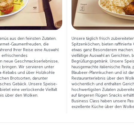
enüs aus den feinsten Zutaten.
Unsere täglich frisch zubereitete
ourmet-Gaumenfreuden, die
Spitzenköchen, bieten raffinierte
ährend Ihrer Reise eine Auswahl
etwas ganz Besonderem machen. 
n erfrischendes
vielfältige Auswahl an Gerichten,
en neue Geschmackserlebnisse,
Begrüßungsgetränk. Unsere Spei
 bringen. Wir servieren unter
hausgemachte italienische Pasta, 
a-Kebabs und über Holzkohle
Blaubeer-Pfannkuchen und ist dara
schen Brotsorten, darunter
Restauranterlebnis über den Wol
isches Gebäck. Unsere Speise-
wöchentlich und enthalten Gerich
ietet eine verlockende Vielfalt
hochwertigsten Zutaten zubereite
nis über den Wolken.
auf längeren Flügen Snacks erhältl
Business Class haben unsere Pass
exzellente Küche über den Wolke