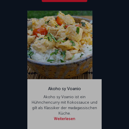
Akoho sy Voanio
Akoho sy Voanio ist ein
Hühnchencurry mit Kokossauce und
gilt als Klassiker der madagassischen
Küche.
Weiterlesen