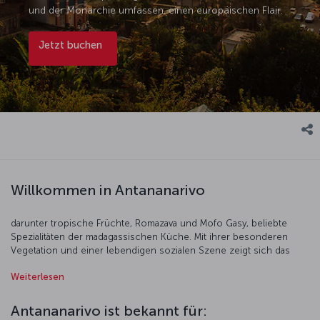
und der Monarchie umfassen, einen europäischen Flair.
Jetzt buchen
Willkommen in Antananarivo
darunter tropische Früchte, Romazava und Mofo Gasy, beliebte
Spezialitäten der madagassischen Küche. Mit ihrer besonderen
Vegetation und einer lebendigen sozialen Szene zeigt sich das
kulturelle Erbe Antananarivos unter anderem im historischen Rova-
Weiterlesen
Palast und in den gepflasterten Straßen mit Spuren der
französischen Kolonialzeit. Ein weiteres bedeutendes Highlight ist
der Königshügel von Ambohimanga, eine UNESCO-Welterbestätte
Antananarivo ist bekannt für:
mit den Ruinen einer Königsstadt und Grabstätte. Die roten