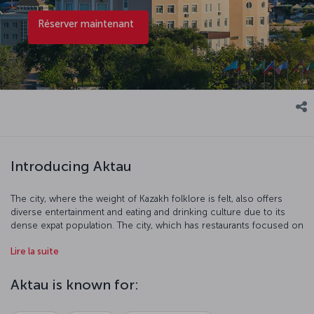
Réserver maintenant
Introducing Aktau
The city, where the weight of Kazakh folklore is felt, also offers
diverse entertainment and eating and drinking culture due to its
dense expat population. The city, which has restaurants focused on
European, Asian and Middle Eastern cuisines, also responds to the
Lire la suite
expectation of a sea-sand-sun-oriented holiday with its touristic
centers located on the coast.
Aktau is known for: