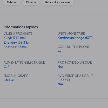
Natation
Plongée
Nature et vie sauvage
Informations rapides
VILLES A PROXIMITE
UNITE MONETAIRE
Kuryk (71.2 km)
Kazakhstani tenge (KZT)
Zhetybay (89.3 km)
CODE DU TELEPHONE
Shetpe (157 km)
+7
ALIMENTATION ELECTRIQUE
PRIX MOYEN D'UN CAFE
C, F
N/A
FUSEAU HORAIRE
AVG. PRICE OF A MEAL (2
PEOPLE)
GMT +6
N/A