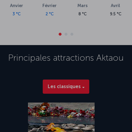
Anvier
Février
Mars
Avril
3 °C
2 °C
8 °C
9.5 °C
Principales attractions
Aktaou
Les classiques