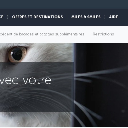
CE
OFFRES ET DESTINATIONS
MILES & SMILES
AIDE
cédent de bagages et bagages supplémentaires
Restrictions
vec votre