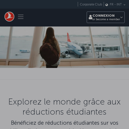
Passer au menu principal
Corporate Club
FR
-
INT
Toggle navigation
CONNEXION
or become a member
Explorez le monde grâce aux
réductions étudiantes
Bénéficiez de réductions étudiantes sur vos