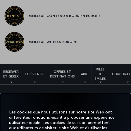
MEILLEUR CONTENU À BORD EN EUROPE
MEILLEUR WI-FI EN EUROPE
MILES
RÉSERVER
OFFRES ET
EXPÉRIENCE
AIDE
&
CORPORAT
ET GÉRER
DESTINATIONS
SMILES
Informations Légales
Accessibilité
Confidentialité et cookies
Mentions légales
Droits des passagers
Change Cookie Settings
Règlement en ligne des litiges
Les cookies que nous utilisons sur notre site Web ont
Droits des personnes concernées dans l’UE
Tarifs (CANADA)
APPR
différentes fonctions visant à proposer une expérience
Règlement sur la protection des passagers aériens
utilisateur idéale. Les cookies de session permettent
aux utilisateurs de visiter le site Web et d'utiliser les