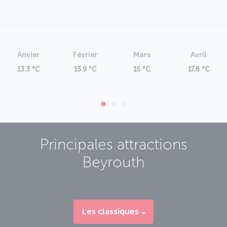
particulier pour ceux qui se rendent dans la région.
Anvier
Février
Mars
Avril
13.3 °C
13.9 °C
15 °C
17.8 °C
Principales attractions
Beyrouth
Les classiques