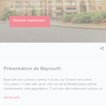
que son futur pourra retrouver la modernité et l'éclat de
son passé relativement récent.
Réserver maintenant
Présentation de Beyrouth
Beyrouth est connue comme « le lieu où l'Orient rencontre
l'Occident ». Cette ville de la côte est de la Méditerranée mérite
certainement cette appellation. C'est une ville totalement unique où
différentes religions et peuples, le passé et le présent sont tous
Lire la suite
interconnectés et entremêlés. Beyrouth est une ville vivante qui
espère que son futur pourra retrouver la modernité et l'éclat de