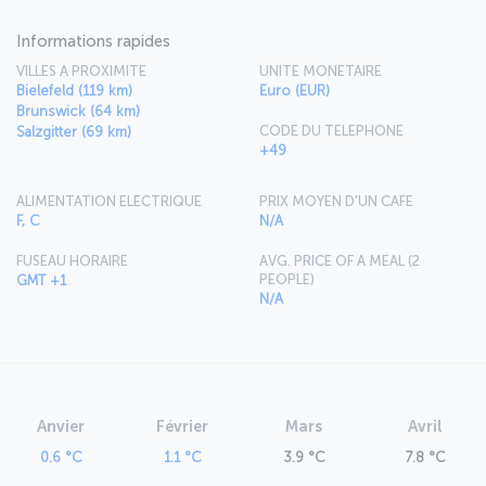
Informations rapides
VILLES A PROXIMITE
UNITE MONETAIRE
Bielefeld (119 km)
Euro (EUR)
Brunswick (64 km)
CODE DU TELEPHONE
Salzgitter (69 km)
+49
ALIMENTATION ELECTRIQUE
PRIX MOYEN D'UN CAFE
F, C
N/A
FUSEAU HORAIRE
AVG. PRICE OF A MEAL (2
PEOPLE)
GMT +1
N/A
Anvier
Février
Mars
Avril
0.6 °C
1.1 °C
3.9 °C
7.8 °C