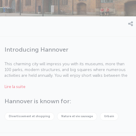
Introducing Hannover
This charming city will impress you with its museums, more than
100 parks, modern structures, and big squares where numerous
activities are held annually. You will enjoy short walks between the
half-wooden buildings. The 4 km Red Thread, a line painted over
Lire la suite
the pavements of the city will guide you to 36 historic spots.
Hannover is known for:
Divertissement et shopping
Nature et vie sauvage
Urbain