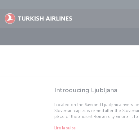
Passer au menu principal
Introducing Ljubljana
Located on the Sava and Ljubljanica rivers b
Slovenian capital is named after the Slovenian
place of the ancient Roman city Emona. It 
the hands of many civilizations throughout h
Lire la suite
of the Germanic House of Habsburg. The city
1918 and 1991. Later, with the declaration o