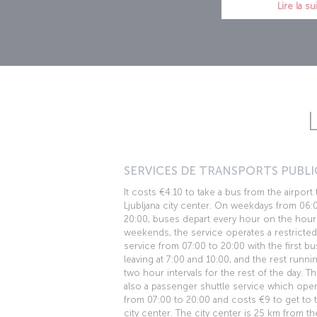
Lire la su
SERVICES DE TRANSPORTS PUBLIC
It costs €4.10 to take a bus from the airport 
Ljubljana city center. On weekdays from 06:
20:00, buses depart every hour on the hour.
weekends, the service operates a restricted
service from 07:00 to 20:00 with the first b
leaving at 7:00 and 10:00, and the rest runnin
two hour intervals for the rest of the day. Th
also a passenger shuttle service which ope
from 07:00 to 20:00 and costs €9 to get to 
city center. The city center is 25 km from th