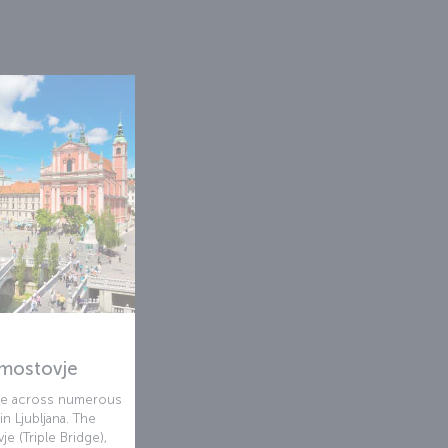
mostovje
me across numerous
in Ljubljana. The
e (Triple Bridge),