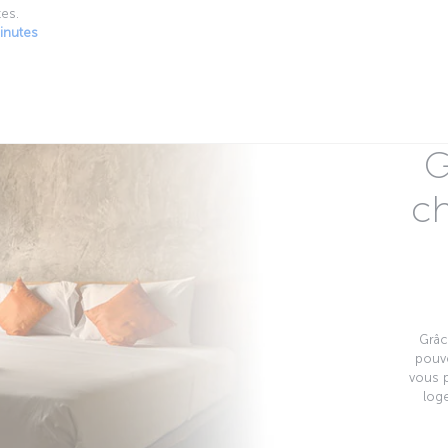
tes.
inutes
G
c
Grâc
pouv
vous 
loge