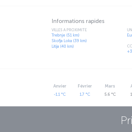
capital city again in its own right.
Informations rapides
VILLES A PROXIMITE
UN
Trebnje (51 km)
Eu
Skofja Loka (39 km)
CO
Litija (40 km)
+3
Anvier
Février
Mars
-1.1 °C
1.7 °C
5.6 °C
Pr