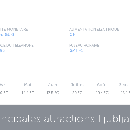
ITE MONETAIRE
ALIMENTATION ELECTRIQUE
ro (EUR)
C,F
DE DU TELEPHONE
FUSEAU HORAIRE
86
GMT +1
Avril
Mai
Juin
Juillet
Août
Sept
10 °C
14.4 °C
17.8 °C
20 °C
19.4 °C
16.1 
incipales attractions
Ljublj