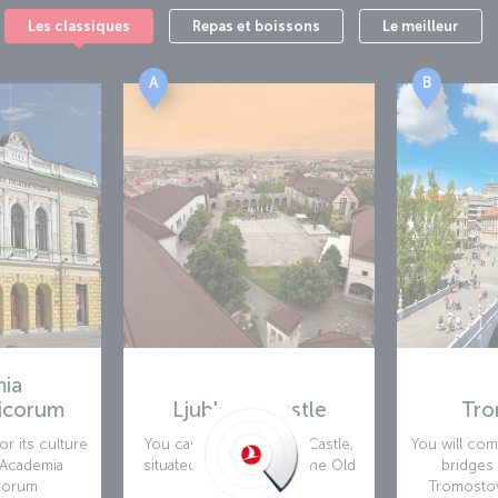
Les classiques
Repas et boissons
Le meilleur
A
B
ia
icorum
Ljubljana Castle
Tro
or its culture
You can reach Ljubljana Castle,
You will co
. Academia
situated on a hill above the Old
bridges 
corum
Town,
Tromostovj