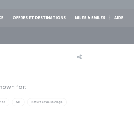
CE
OFFRES ET DESTINATIONS
MILES & SMILES
AIDE
known for:
née
Ski
Nature et vie sauvage