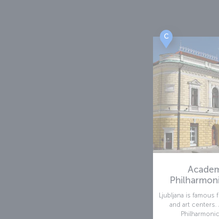
C
Academ
Philharmon
Ljubljana is famous f
and art centers
Philharmoni