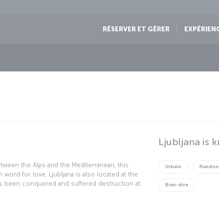
RÉSERVER ET GÉRER
EXPÉRIEN
Ljubljana is 
etween the Alps and the Mediterranean, this
Urbain
Randon
 word for love. Ljubljana is also located at the
has been conquered and suffered destruction at
Bien-être
istory, and for a long time was under the rule
 was a part of Yugoslavia between the years
f independence of Slovenia, Ljubljana became a