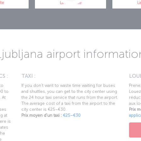
ite
Lire la suite
Li
Ljubljana airport informatio
S :
TAXI :
LOUE
to
If you don’t want to waste time waiting for buses
Prenez
00 to
and shuttles, you can get to the city center using
Louez 
 At
the 24 hour taxi service that runs from the airport.
réduct
The average cost of a taxi from the airport to the
aux lo
uses
city center is €25–€30.
Prix m
g at
Prix moyen d'un taxi :
€25–€30
applic
ere is
rates
the
e