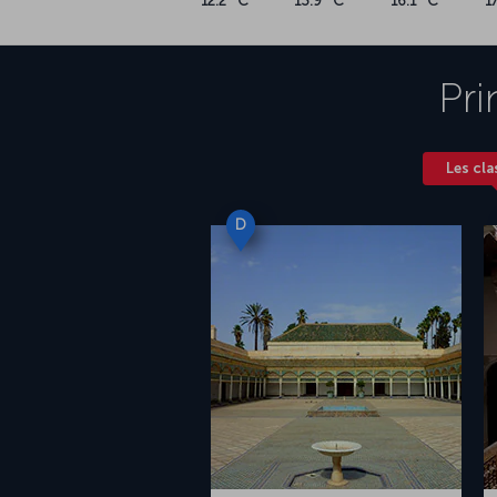
12.2 °C
13.9 °C
16.1 °C
1
Pri
Les cla
D