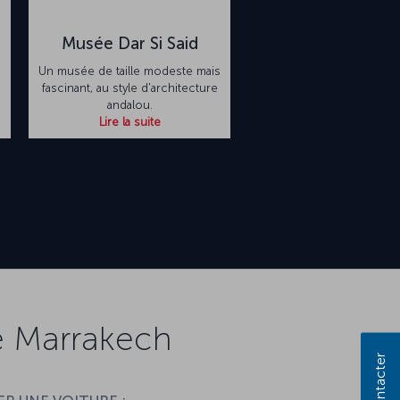
Musée Dar Si Said
Un musée de taille modeste mais
fascinant, au style d'architecture
andalou.
Lire la suite
e Marrakech