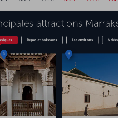
7.8 °C
20.6 °C
23.9 °C
28.3 °C
28.3 °C
25.6 
ncipales attractions
Marrak
ssiques
Repas et boissons
Les environs
À déc
G
H