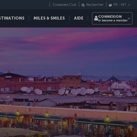
Corporate Club
Rechercher
FR
-
INT
CONNEXION
STINATIONS
MILES & SMILES
AIDE
or become a member