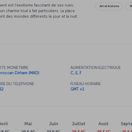
ent est l'exotisme fascinant de ses rues,
Art et histoire
R
n charme tout à fait particuliers. La place
t des mondes différents le jour et la nuit.
squées et maisons richement décorés sont une
est l'une des principales portes d'entrée vers
ement l'endroit idéale pour découvrir les
ne.
ITE MONETAIRE
ALIMENTATION ELECTRIQUE
roccan Dirham (MAD)
C, E, F
DE DU TELEPHONE
FUSEAU HORAIRE
12
GMT +1
Avril
Mai
Juin
Juillet
Août
Sept