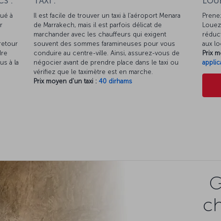
S :
TAXI :
LOUE
tué à
Il est facile de trouver un taxi à l'aéroport Menara
Prenez
r
de Marrakech, mais il est parfois délicat de
Louez 
marchander avec les chauffeurs qui exigent
réduct
-retour
souvent des sommes faramineuses pour vous
aux lo
dre
conduire au centre-ville. Ainsi, assurez-vous de
Prix m
us à la
négocier avant de prendre place dans le taxi ou
applic
vérifiez que le taximètre est en marche.
Prix moyen d'un taxi :
40 dirhams
G
c