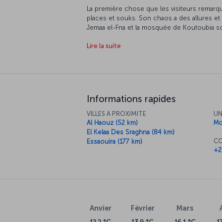
La première chose que les visiteurs remarqu
places et souks. Son chaos a des allures et u
Jemaa el-Fna et la mosquée de Koutoubia son
L'architecture et notamment les palais, mo
Lire la suite
autre caractéristique de Marrakech. La ville 
Essaouira et le désert du Sahara. C'est égal
merveilleuses saveurs de la cuisine marocai
Informations rapides
VILLES A PROXIMITE
UN
Al Haouz (52 km)
Mo
El Kelaa Des Sraghna (84 km)
CO
Essaouira (177 km)
+2
Anvier
Février
Mars