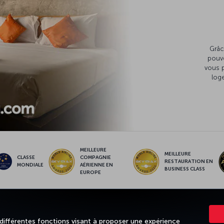
Grâc
pouv
vous 
loge
MEILLEURE
MEILLEURE
CLASSE
COMPAGNIE
RESTAURATION EN
MONDIALE
AÉRIENNE EN
BUSINESS CLASS
EUROPE
NCE
OFFRES ET DESTINATIONS
AIDE
MILES & SMILES
CORPO
 différentes fonctions visant à proposer une expérience