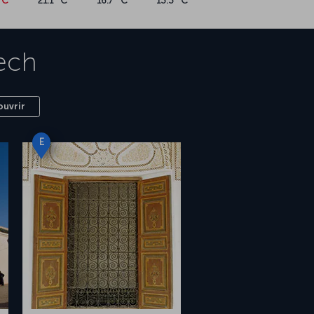
°C
21.1 °C
16.7 °C
13.3 °C
ech
ouvrir
E