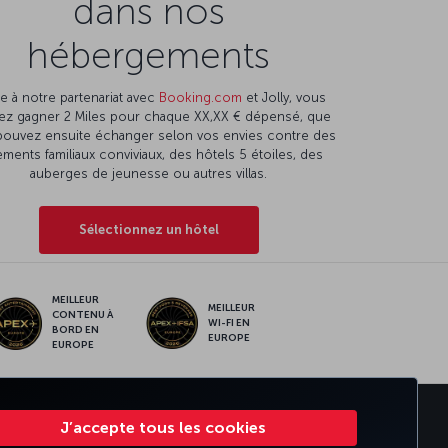
dans nos
hébergements
e à notre partenariat avec
Booking.com
et Jolly, vous
ez gagner 2 Miles pour chaque XX,XX € dépensé, que
pouvez ensuite échanger selon vos envies contre des
ments familiaux conviviaux, des hôtels 5 étoiles, des
auberges de jeunesse ou autres villas.
Sélectionnez un hôtel
MEILLEUR
MEILLEUR
CONTENU À
WI-FI EN
BORD EN
EUROPE
EUROPE
RATE CLUB
TURKISH AIRLINES
J’accepte tous les cookies