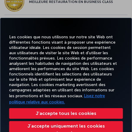
MEILLEURE RESTAURATION EN BUSINESS CLASS
MEILLEUR CONTENU À BORD EN EUROPE
Les cookies que nous utilisons sur notre site Web ont
différentes fonctions visant à proposer une expérience
utilisateur idéale. Les cookies de session permettent
aux utilisateurs de visiter le site Web et d'utiliser les
MEILLEUR WI-FI EN EUROPE
fonctionnalités prévues. Les cookies de performance
analysent les habitudes de navigation des utilisateurs et
améliorent les performances du site Web. Les cookies
fonctionnels identifient les sélections des utilisateurs
sur le site Web et optimisent leur expérience de
MILES
navigation. Les cookies marketing avertissent des
RÉSERVER
OFFRES ET
EXPÉRIENCE
AIDE
&
CORPORAT
ET GÉRER
DESTINATIONS
campagnes adaptées en utilisant des informations sur
SMILES
les promotions et les réseaux sociaux.
Lisez notre
politique relative aux cookies.
Informations Légales
Accessibilité
Confidentialité et cookies
Mentions légales
J’accepte tous les cookies
Droits des passagers
Change Cookie Settings
Règlement en ligne des litiges
Jʼaccepte uniquement les cookies
Droits des personnes concernées dans l’UE
Tarifs (CANADA)
APPR